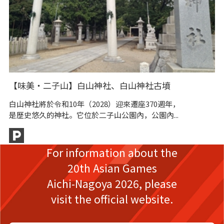
【味美・二子山】白山神社、白山神社古墳
I
白山神社將於令和10年（2028）迎來遷座370週年，
2
是歷史悠久的神社。它位於二子山公園內，公園內...
是
For information about the
20th Asian Games
Aichi-Nagoya 2026,
please
visit the official website.