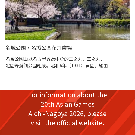
名城公園・名城公園花卉廣場
名
名城公園由以名古屋城為中心的二之丸、三之丸、
江
北園等幾個公園組成。昭和6年（1931）開園。總面...
名
名
For information about the
20th Asian Games
Aichi-Nagoya 2026,
please
visit the official website.