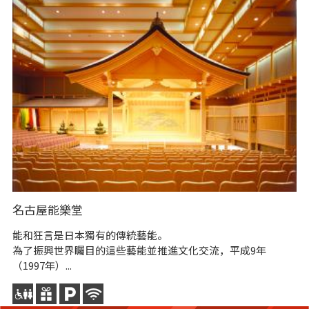
則
名古屋能樂堂
明
作
能和狂言是日本獨有的傳統藝能。
“
為了振興世界矚目的這些藝能並推進文化交流，平成9年
（1997年）...