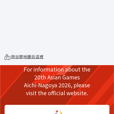
用谷歌地圖去這裡
For information about the
20th Asian Games
Aichi-Nagoya 2026,
please
visit the official website.