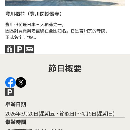
豐川稻荷（豐川閣妙嚴寺）
砥
豐川稻荷是日本三大稻荷之一，
砥
因為對買賣興隆靈驗在全國知名。它是曹洞宗的寺院，
莊
正式名字叫“妙...
它
節日概要
舉辦日期
2026年3月20日(星期五・節假日)～4月5日(星期日)
舉辦時間