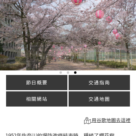
節日概要
交通指南
相關網站
交通地圖
用谷歌地圖去這裡
1952年佐奈川的堤防改修結束時，種植了櫻花樹。