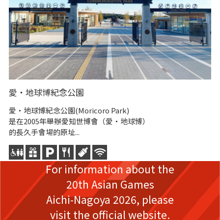
愛・地球博紀念公園
日
愛・地球博紀念公園(Moricoro Park)
林
是在2005年舉辦愛知世博會（愛・地球博）
園
的長久手會場的原址...
For information about the
20th Asian Games
Aichi-Nagoya 2026,
please
visit the official website.