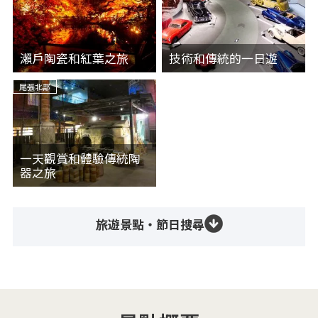
瀨戶陶瓷和紅葉之旅
技術和傳統的一日遊
尾張北部
一天觀賞和體驗傳統陶
器之旅
旅遊景點・節日搜尋