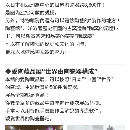
以日本和亞洲為中心的世界陶瓷器約8,800件！
是國內屈指可數的規模。
另外，博物館院內還有可以體驗陶藝的“製作的地方！
陶藝館”、洋溢著歷史氛圍的古窯遺跡“陶窯的記憶I・
II”、可以觀賞茶碗和品茶的茶室“陶翠庵”。
可以在了解陶瓷的歷史和文化的同時，
更深入地體感陶瓷器的魅力。
◆愛陶藏品展“世界由陶瓷器構成”
本館的愛陶藏品展，可以按照“日本”“中國”“世界”
的區域、主題欣賞約500件陶瓷器。
展品全部都是真品！
從數量眾多的藏品中每年進行幾次展品替換。
手拿可以用智能手機聽作品解說的導遊軟件，
觀賞世界的陶瓷器吧。