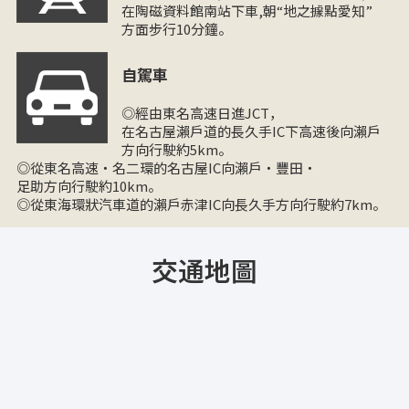
在陶磁資料館南站下車,朝“地之據點愛知”
方面步行10分鐘。
自駕車
◎經由東名高速日進JCT，
在名古屋瀨戶道的長久手IC下高速後向瀨戶
方向行駛約5km。
◎從東名高速・名二環的名古屋IC向瀨戶・豐田・
足助方向行駛約10km。
◎從東海環狀汽車道的瀨戶赤津IC向長久手方向行駛約7km。
交通地圖