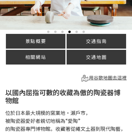
景點概要
交通指南
相關網站
交通地圖
用谷歌地圖去這裡
以國內屈指可數的收藏為傲的陶瓷器博
物館
位於日本最大規模的窯業地・瀨戶市，
被陶瓷器愛好者親切地稱為“愛陶”
的陶瓷器專門博物館。收藏著從繩文土器到現代陶藝，