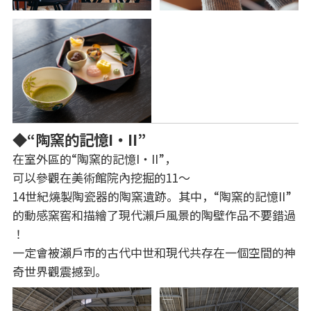
◆“陶窯的記憶I・II”
在室外區的“陶窯的記憶I・II”，
可以參觀在美術館院內挖掘的11～
14世紀燒製陶瓷器的陶窯遺跡。其中，“陶窯的記憶II”
的動感窯窖和描繪了現代瀨戶風景的陶壁作品不要錯過
！
一定會被瀨戶市的古代中世和現代共存在一個空間的神
奇世界觀震撼到。