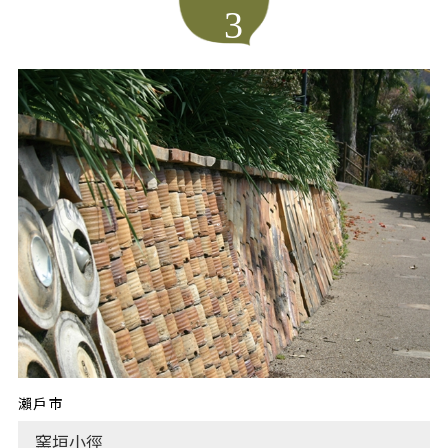
3
瀨戶市
窯垣小徑