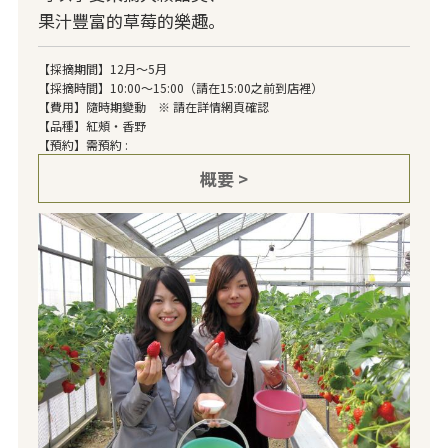
果汁豐富的草莓的樂趣。
【採摘期間】12月～5月
【採摘時間】10:00～15:00（請在15:00之前到店裡）
【費用】隨時期變動 ※ 請在詳情網頁確認
【品種】紅頰・香野
【預約】需預約 :
概要 >