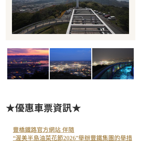
★優惠車票資訊★
豐橋鐵路官方網站 伴隨
“渥美半島油菜花節2026”舉辦豐鐵集團的舉措