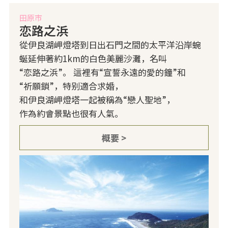
田原市
恋路之浜
從伊良湖岬燈塔到日出石門之間的太平洋沿岸蜿
蜒延伸著約1km的白色美麗沙灘，名叫
“恋路之浜”。 這裡有“宣誓永遠的愛的鐘”和
“祈願鎖”，特别適合求婚，
和伊良湖岬燈塔一起被稱為“戀人聖地”，
作為約會景點也很有人氣。
概要 >