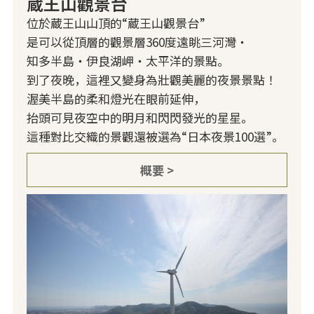
蔵王山觀景台
位於蔵王山山頂的“蔵王山觀景台”
是可以從頂層的觀景層360度遠眺三河灣・
知多半島・伊良湖岬・太平洋的景點。
到了夜晚，這裡又變身為壯觀美麗的夜景景點！
渥美半島的柔和燈光在眼前延伸，
抬頭可見夜空中的明月和閃閃發光的星星。
這種對比交織的景觀還被選為“日本夜景100選”。
概要 >