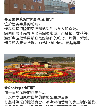
◆公路休息站“伊良湖玻璃門”
位於渥美半島的前端，
作為連接海陸的交通總站受到很多人的喜愛。
館內的農產品專區出售網紋蜜瓜、西紅柿、盆花等。
海鮮專區販售用新鮮魚蝦製作的乾貨、珍饈、紫菜、
伊良湖名產大蛤蜊。
>>“Aichi-Now”景點詳情
◆Santepark田原
這是位於溫暖的渥美半島，
可以盡享田原市自然的體驗型主題公園。
有農林漁業的體驗實習、冰淇淋和香腸的手工製作體驗、