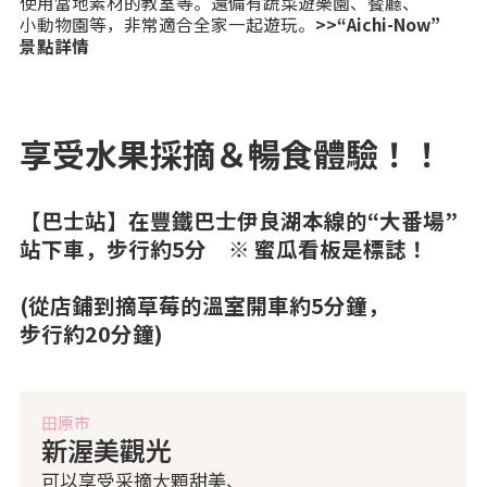
使用當地素材的教室等。還備有蔬菜遊樂園、餐廳、
小動物園等，非常適合全家一起遊玩。
>>“Aichi-Now”
景點詳情
享受水果採摘＆暢食體驗！！
【巴士站】在豐鐵巴士伊良湖本線的“大番場”
站下車，步行約5分 ※ 蜜瓜看板是標誌！
(從店鋪到摘草莓的溫室開車約5分鐘，
步行約20分鐘)
田原市
新渥美觀光
可以享受采摘大顆甜美、