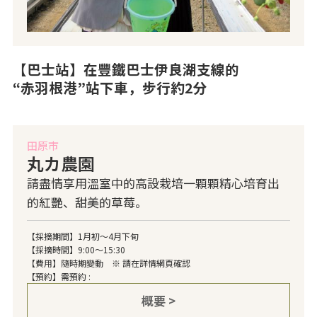
【巴士站】在豐鐵巴士伊良湖支線的
“赤羽根港”站下車，步行約2分
田原市
丸カ農園
請盡情享用溫室中的高設栽培一顆顆精心培育出
的紅艷、甜美的草莓。
【採摘期間】1月初～4月下旬
【採摘時間】9:00～15:30
【費用】隨時期變動 ※ 請在詳情網頁確認
【預約】需預約 :
概要 >