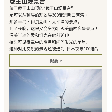
蔵王山观景台
位于蔵王山山顶的“蔵王山观景台”
是可以从顶层的观景层360度远眺三河湾・
知多半岛・伊良湖岬・太平洋的景点。
到了夜晚，这里又变身为壮观美丽的夜景景点！
渥美半岛的柔和灯光在眼前延伸，
抬头可见夜空中的明月和闪闪发光的星星。
这种对比交织的景观还被选为“日本夜景100选”。
概要 >