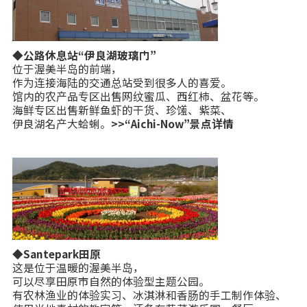
◆公路休息站“伊良湖玻璃门”
位于渥美半岛的前端，
作为连接海陆的交通总站受到很多人的喜爱。
馆内的农产品专区出售网纹蜜瓜、西红柿、盆花等。
海鲜专区出售新鲜鱼虾的干货、珍馐、紫菜、
伊良湖名产大蛤蜊。
>>“Aichi-Now”景点详情
◆Santepark田原
这是位于温暖的渥美半岛，
可以尽享田原市自然的体验型主题公园。
有农林渔业的体验实习、冰淇淋和香肠的手工制作体验、