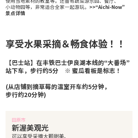
使用当地素材的教室等。还备有蔬菜游乐园、餐厅、
小动物园等，非常适合全家一起游玩。
>>“Aichi-Now”
景点详情
享受水果采摘＆畅食体验！！
【巴士站】在丰铁巴士伊良湖本线的“大番场”
站下车，步行约5分 ※ 蜜瓜看板是标志！
(从店铺到摘草莓的温室开车约5分钟，
步行约20分钟)
田原市
新渥美观光
可以享受采摘大颗甜美、