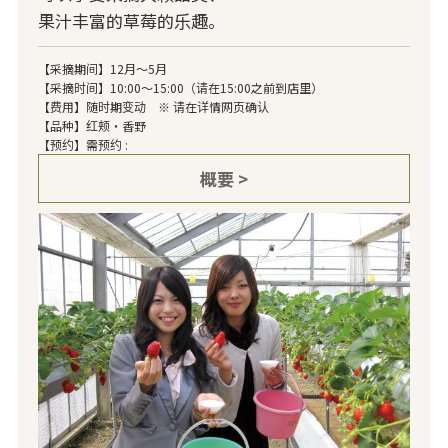
果汁丰富的草莓的乐趣。
【采摘期间】12月～5月
【采摘时间】10:00～15:00（请在15:00之前到店里）
【费用】随时期变动 ※ 请在详情网页确认
【品种】红颊・香野
【预约】需预约 :
概要 >