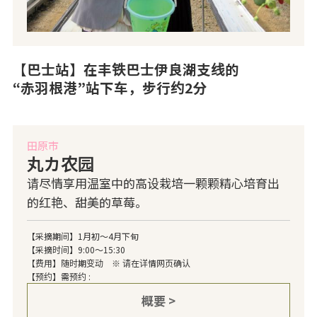
【巴士站】在丰铁巴士伊良湖支线的
“赤羽根港”站下车，步行约2分
田原市
丸カ农园
请尽情享用温室中的高设栽培一颗颗精心培育出
的红艳、甜美的草莓。
【采摘期间】1月初～4月下旬
【采摘时间】9:00～15:30
【费用】随时期变动 ※ 请在详情网页确认
【预约】需预约 :
概要 >