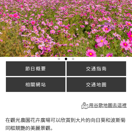
節日概要
交通指南
相關網站
交通地圖
用谷歌地圖去這裡
在觀光農園花卉廣場可以欣賞到大片的向日葵和波斯菊
同框競艷的美麗景觀。