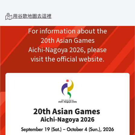
用谷歌地圖去這裡
For information about the
20th Asian Games
Aichi-Nagoya 2026,
please
visit the official website.