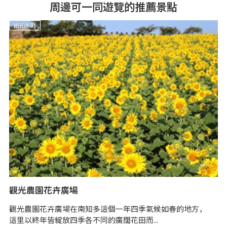
周邊可一同遊覽的推薦景點
南知多町
觀光農園花卉廣場
豐
觀光農園花卉廣場在南知多這個一年四季氣候如春的地方，
豐
這里以終年皆綻放四季各不同的廣闊花田而...
形