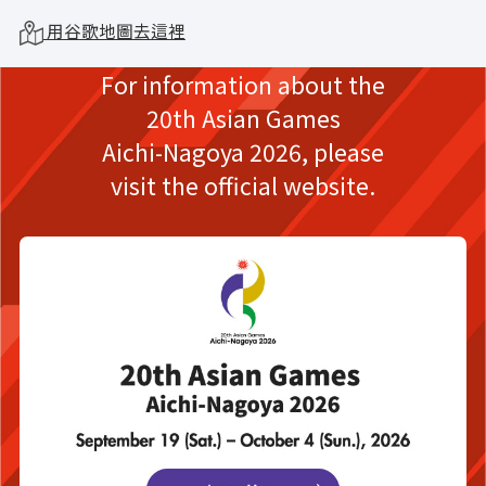
用谷歌地圖去這裡
For information about the
20th Asian Games
Aichi-Nagoya 2026,
please
visit the official website.