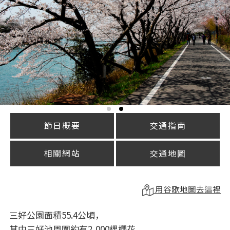
節日概要
交通指南
相關網站
交通地圖
用谷歌地圖去這裡
三好公園面積55.4公頃，
其中三好池周圍約有2,000棵櫻花，