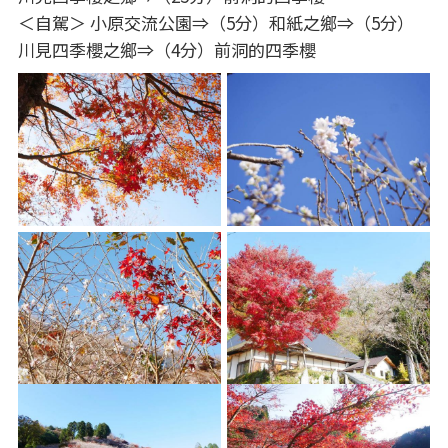
＜自駕＞ 小原交流公園⇒（5分）和紙之鄉⇒（5分）
川見四季櫻之鄉⇒（4分）前洞的四季櫻