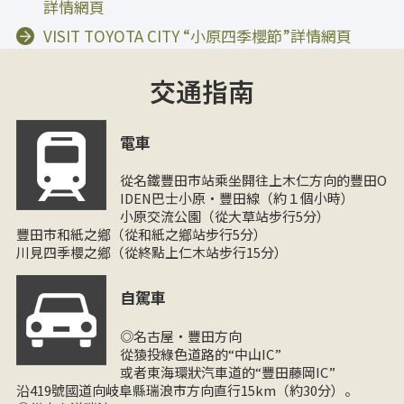
詳情網頁
VISIT TOYOTA CITY “小原四季櫻節”詳情網頁
交通指南
電車
從名鐵豐田市站乘坐開往上木仁方向的豐田O
IDEN巴士小原・豐田線（約１個小時）
小原交流公園（從大草站步行5分）
豐田市和紙之鄉（從和紙之鄉站步行5分）
川見四季櫻之鄉（從終點上仁木站步行15分）
自駕車
◎名古屋・豐田方向
從猿投綠色道路的“中山IC”
或者東海環狀汽車道的“豐田藤岡IC”
沿419號國道向岐阜縣瑞浪市方向直行15km（約30分）。