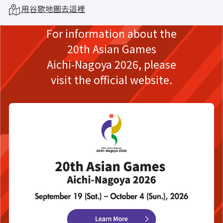
用谷歌地圖去這裡
For information about the
20th Asian Games
Aichi-Nagoya 2026,
please
visit the official website.