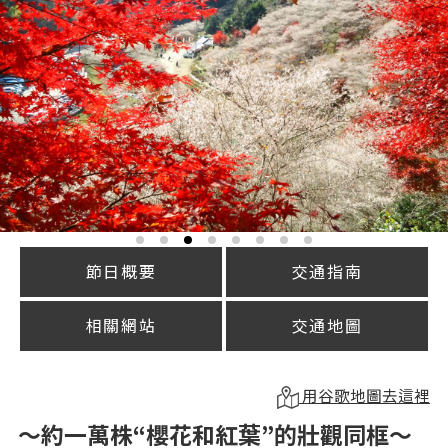
節日概要
交通指南
相關網站
交通地圖
用谷歌地圖去這裡
～約一萬株“櫻花和紅葉”的壯觀同框～