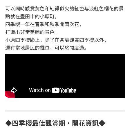
可以同時觀賞黄色和紅得似火的紅色与淡紅色櫻花的景
點就在豐田市的小原町。
四季櫻一年在春季和秋季開兩次花，
打造出非常美麗的景色。
小原四季櫻節上，除了在各處觀賞四季櫻以外，
還有當地居民的攤位，可以悠閒度過。
◆四季櫻最佳觀賞期・開花資訊◆