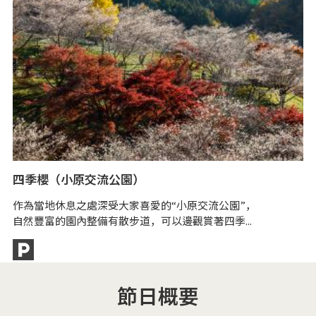
四季櫻（小原交流公園）
豐
作為當地休息之處深受大家喜愛的“小原交流公園”，
小
自然豐富的園內整備有散步道，可以邊觀賞著四季...
室
節日概要