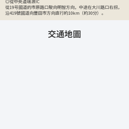
◎從中央道瑞浪IC
從19号國道的市原路口駛向明智方向，中途在大川路口右拐，
沿419號國道向豐田市方向直行約10km（約30分）。
交通地圖