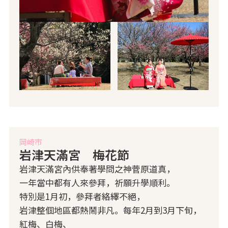
岡崎市
岩津天滿宮 梅花節
岩津天滿宮內供奉著學問之神菅原道真，
一年當中都有人來參拜，祈願升學順利。
特別是1月初，參拜者絡繹不絕，
岩津整個地區都熱鬧非凡。每年2月到3月下旬，
紅梅、白梅、