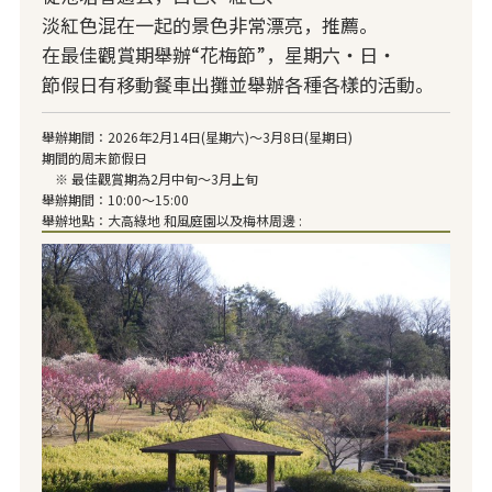
淡紅色混在一起的景色非常漂亮，推薦。
在最佳觀賞期舉辦“花梅節”，星期六・日・
節假日有移動餐車出攤並舉辦各種各樣的活動。
舉辦期間：2026年2月14日(星期六)～3月8日(星期日)
期間的周末節假日
※ 最佳觀賞期為2月中旬～3月上旬
舉辦期間：10:00～15:00
舉辦地點：大高綠地 和風庭園以及梅林周邊 :