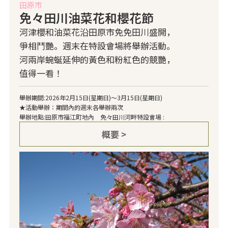
田原市
免々田川油菜花和櫻花節
河津櫻和油菜花沿田原市免免田川盛開，
爭相鬥艷。週末在特設會場將舉辦活動。
河兩岸蜿蜒延伸的黃色和粉紅色的競艷，
值得一看！
舉辦期間:2026年2月15日(星期日)～3月15日(星期日)
★活動舉辦：期間內的週末各舉辦兩次
舉辦地點:田原市福江町地內 免々田川河畔特設會場 :
概要 >