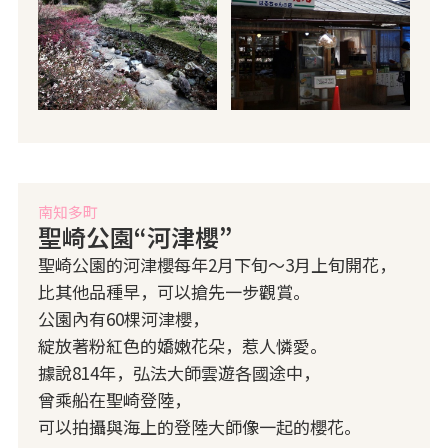
南知多町
聖崎公園“河津櫻”
聖崎公園的河津櫻每年2月下旬～3月上旬開花，
比其他品種早，可以搶先一步觀賞。
公園內有60棵河津櫻，
綻放著粉紅色的嬌嫩花朵，惹人憐愛。
據說814年，弘法大師雲遊各國途中，
曾乘船在聖崎登陸，
可以拍攝與海上的登陸大師像一起的櫻花。