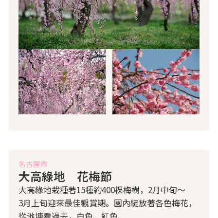
名古屋市
大高綠地 花梅節
大高綠地栽種著15種約400棵梅樹，2月中旬～
3月上旬迎來最佳觀賞期。園內綻放著各色梅花，
從池塘看過去，白色、紅色、