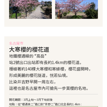
名古屋市
大寒櫻的櫻花道
地鐵櫻通線的 “高岳”
站2號出口出站即有長約1.4km的櫻花道。
種植著約140棵大寒櫻和寒緋櫻，櫻花盛開時，
形成美麗的櫻花隧道，恍若仙境。
比染井吉野早開一周左右，
這裡也是名古屋市內可搶先一步賞櫻的名地。
開花期間：3月上旬～3月下旬前後
地點：從“櫻通泉二”路口到“芳野二”路口北全長約1.4km :