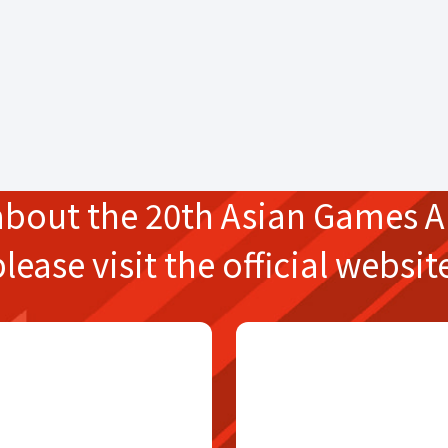
about the
20th Asian Games
A
please
visit the official websit