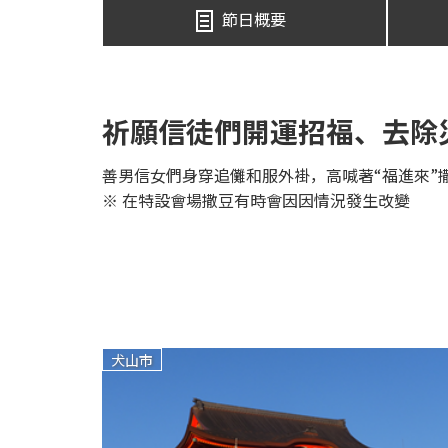
節日概要
祈願信徒們開運招福、去除
善男信女們身穿追儺和服外褂，高喊著“福進來”
※ 在特設會場撒豆有時會因因情況發生改變
犬山市