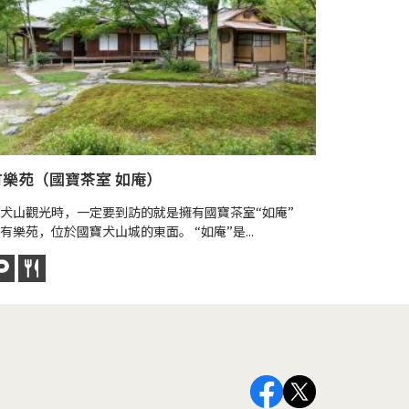
有樂苑（國寶茶室 如庵）
犬山溫泉
犬山觀光時，一定要到訪的就是擁有國寶茶室“如庵”
犬山溫泉是
有樂苑，位於國寶犬山城的東面。 “如庵”是...
在國寶犬山