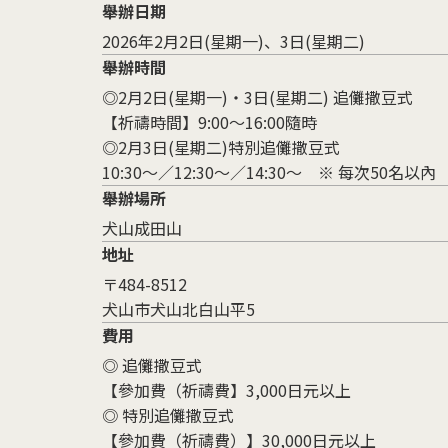
舉辦日期
2026年2月2日(星期一)、3日(星期二)
舉辦時間
◎2月2日(星期一)・3日(星期二) 追儺撒豆式
【祈禱時間】9:00～16:00隨時
◎2月3日(星期二)特別追儺撒豆式
10:30～／12:30～／14:30～ ※ 每次50名以內
舉辦場所
犬山成田山
地址
〒484-8512
犬山市犬山北白山平5
費用
◎ 追儺撒豆式
【參加費（祈禱費】3,000日元以上
◎ 特別追儺撒豆式
【參加費（祈禱費）】30,000日元以上