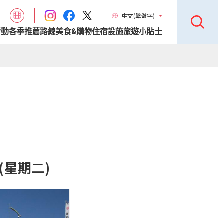
中文(繁體字)
活動
各季推薦路線
美食&購物
住宿設施
旅遊小貼士
(星期二)