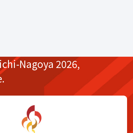
ichi-Nagoya 2026,
e.