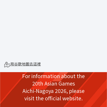
用谷歌地圖去這裡
For information about the
20th Asian Games
Aichi-Nagoya 2026,
please
visit the official website.