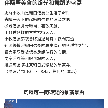
伴隨著美食的燈光和舞蹈的盛宴
史跡小牧山是織田信長公生活了4年，
去統一天下的起點的信長的淵源之地。
據說信長非常時尚，喜歡風雅。
用各種各樣的方式招待客人。
小牧信長夢夜會將通過跳舞・夜間亮燈・
紅酒等按照織田信長的軼事進行的各種“招待”，
讓大家享受被信長邀請做客的心情。
向穿浴衣等和服到場的客人，
贈送可品嚐抹茶和日式糕點的呈茶券。
（受理時間16:00～18:45，先到的100名）
周邊可一同遊覽的推薦景點
小牧市