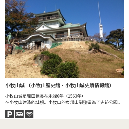
小牧山城 （小牧山歷史館・小牧山城史蹟情報館）
間
小牧山城是織田信長在永禄6年（1563年）
間
在小牧山建造的城樓。小牧山的東部山腳整備為了史跡公園...
據