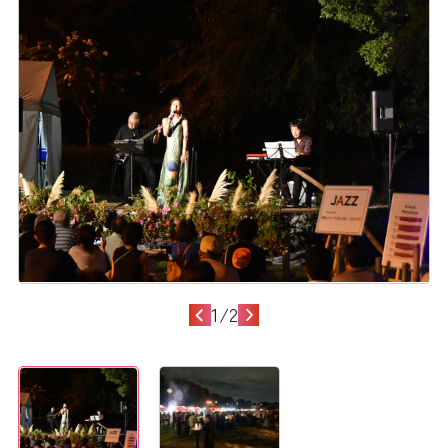
1
/
2