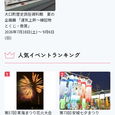
大口町歴史民俗資料館 夏の
企画展 「運気上昇〜縁起物
とくじ・懸賞」
2026年7月18日(土) ～ 9月6日
(日)
人気イベントランキング
1
2
第57回 東海まつり花火大会
第73回 安城七夕まつり