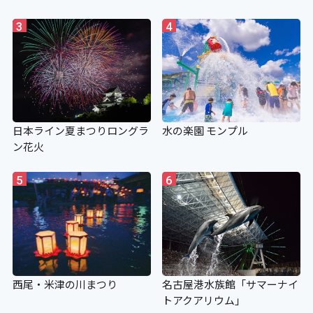
3
4
日本ライン夏まつりロングラ
水の楽園 モンプル
ン花火
5
6
西尾・米津の川まつり
名古屋港水族館「サマーナイ
トアクアリウム」