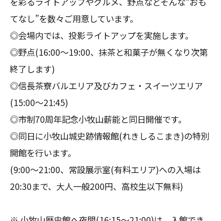
を彩るライトアップやグルメ、野点などそんな“おも
てなし”を数々ご用意しています。
◎会場内では、投影ライトアップを実施します。
◎野点(16:00～19:00、抹茶と和菓子が無くなり次第
終了します)
◎信長茶寮バルエリア及びカフェ・スイーツエリア
(15:00～21:45)
◎市制70周年記念小牧山薪能と同日開催です。
◎同日に小牧山城史跡情報館(れきしるこまき)の特別
開館を行います。
(9:00～21:00、常設展示室(有料エリア)への入場は
20:30まで、大人一般200円、高校生以下無料)
※ 小牧山歴史館へ夜間(16:15～21:00)は、入館でき