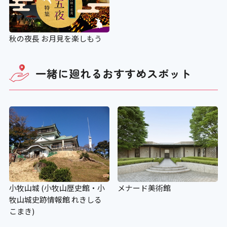
秋の夜長 お月見を楽しもう
一緒に廻れる
おすすめスポット
小牧山城 (小牧山歴史館・小
メナード美術館
牧山城史跡情報館 れきしる
こまき)