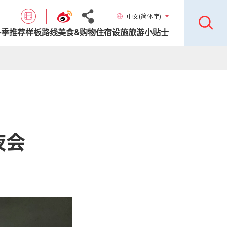
中文(简体字)
各季推荐样板路线
美食&购物
住宿设施
旅游小贴士
夜会