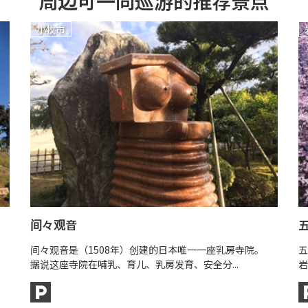
周边可一同巡游的推荐景点
小牧市
间々观音
间々观音是（1508年）创建的日本唯一一座乳房寺院。
五
据说这座寺院在哺乳、育儿、乳房发育、安全分...
岩