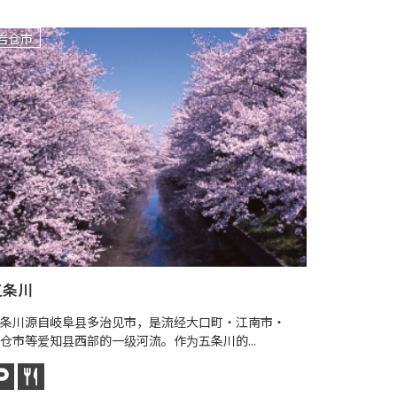
岩仓市
小牧市
五条川
田县神社
条川源自岐阜县多治见市，是流经大口町・江南市・
小牧市是名
仓市等爱知县西部的一级河流。作为五条川的...
居住着是很