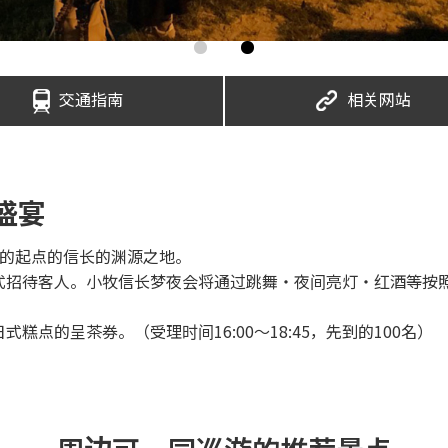
交通指南
相关网站
盛宴
下的起点的信长的渊源之地。
式招待客人。小牧信长梦夜会将通过跳舞・夜间亮灯・红酒等按照
点的呈茶券。（受理时间16:00～18:45，先到的100名）