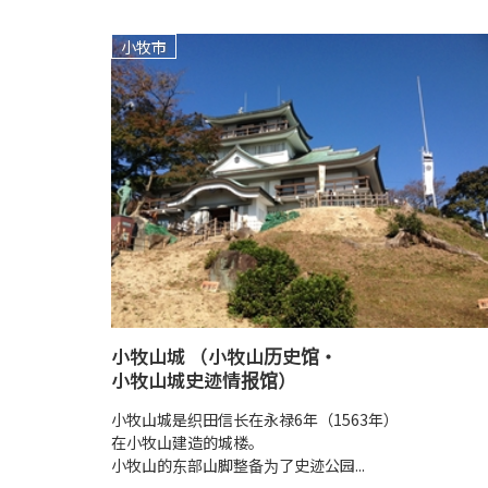
小牧市
小牧山城 （小牧山历史馆・
小牧山城史迹情报馆）
小牧山城是织田信长在永禄6年（1563年）
在小牧山建造的城楼。
小牧山的东部山脚整备为了史迹公园...