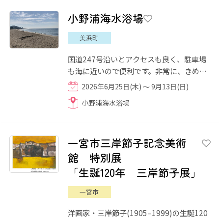
小野浦海水浴場
美浜町
国道247号沿いとアクセスも良く、駐車場
も海に近いので便利です。非常に、きめ細
かく白い砂の海岸も人気の一つです。 小野
2026年6月25日(木) ～ 9月13日(日)
浦海水浴場の近くには、...
小野浦海水浴場
一宮市三岸節子記念美術
館 特別展
「生誕120年 三岸節子展」
一宮市
洋画家・三岸節子(1905–1999)の生誕120