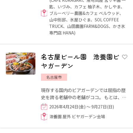
(CAFE KURAGARI、産地問屋 宮ザキ園 一
匙、いづみ、カフェ 柚子木、かしやま、
ブルーベリー農園&カフェ ベルウッド、
山中別邸、氷屋ひぐま、SOL COFFEE
TRUCK、山田農園FARM&DOGS、かき氷
専門店 HANA)
名古屋ビール園 浩養園ビ
ヤガーデン
名古屋市
現存する国内のビアガーデンでは屈指の歴
史を誇る老舗中の老舗がココ。 もとは、サ
ッポロビール名古屋工場が昭和6年に開い
2026年4月24日(金) ～ 9月27日(日)
た接待所で、昭和46年に...
浩養園 屋外 ビヤガーデン会場