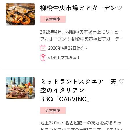
柳橋中央市場ビアガーデン
名古屋市
2026年4月、柳橋中央市場屋上にリニュー
アルオープン！ 柳橋中央市場ビアガーデン
は、ただ食べて飲むだけのビアガーデンで
2026年4月22日(水)～
はありません。 市場...
柳橋中央市場屋上
ミッドランドスクエア 天
空のイタリアン
BBQ「CARVINO」
名古屋市
地上220mと名古屋随一の高さを誇るミッ
ドランドスクエアの展望フロア、『スカイ