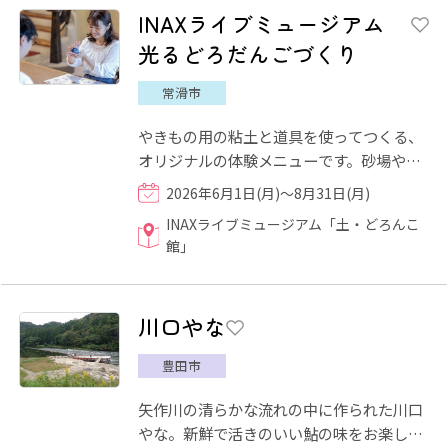
INAXライブミュージアム
光るどろだんごづくり
常滑市
やきもの用の粘土と道具を使ってつくる、
オリジナルの体験メニューです。砂場や園
庭で作る「どろだんご」とは全く違う方法
2026年6月1日(月)～8月31日(月)
で、粘土の球を削り、色...
INAXライブミュージアム「土・どろんこ
館」
川口やな
豊田市
矢作川の清らかな流れの中に作られた川口
やな。新鮮で活きのいい鮎の味をお楽しみ