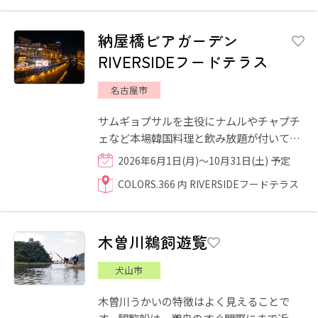
納屋橋ビアガーデン
RIVERSIDEフードテラス
名古屋市
サムギョプサルを主役にナムルやチャプチ
ェなど本場韓国料理と飲み放題が付いて
5,500円(火～木は5,000円)のお得なコース
2026年6月1日(月)～10月31日(土) 予定
も用意しており、会社宴会...
COLORS.366 内 RIVERSIDEフードテラス
木曽川鵜飼遊覧
犬山市
木曽川うかいの特徴はよく見えることで
す。観覧船は、鵜舟のすぐ間際にまで近づ