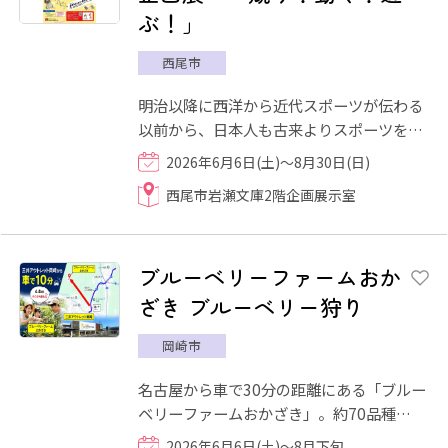
ぶ！」
西尾市
明治以降に西洋から近代スポーツが伝わる
以前から、日本人も古来よりスポーツを楽
しんできました。江戸時代には、武士に必
2026年6月6日(土)～8月30日(日)
須の素養として剣術や弓...
西尾市岩瀬文庫2階企画展示室
ブルーベリーファームおか
ざき ブルーベリー狩り
岡崎市
名古屋から車で30分の距離にある「ブルー
ベリーファームおかざき」。約70品種
1,500本ものブルーベリーを栽培している
2026年6月6日(土)～8月下旬