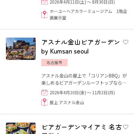
2026年4月11日(土) ～ 8月30日(日)
磨かれ、世界と出会い...
ホーユーヘアカラーミュージアム 1階企
画展示室
アスナル金山ビアガーデン
by Kumsan seoul
名古屋市
アスナル金山の屋上で「コリアンBBQ」が
楽しめるビアガーデンルーフトップならで
はの圧倒的な開放感！夕焼けから月夜へと
2026年4月10日(金) ～ 11月2日(月)
移りゆく空を眺めながら、...
屋上 アスナル金山
ビアガーデンマイアミ 名古