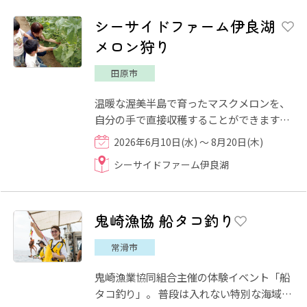
シーサイドファーム伊良湖
メロン狩り
田原市
温暖な渥美半島で育ったマスクメロンを、
自分の手で直接収穫することができます。
農家の方たちに完熟した美味しいメロンの
2026年6月10日(水) ～ 8月20日(木)
選び方を教わりながら、...
シーサイドファーム伊良湖
鬼崎漁協 船タコ釣り
常滑市
鬼崎漁業協同組合主催の体験イベント「船
タコ釣り」。 普段は入れない特別な海域で