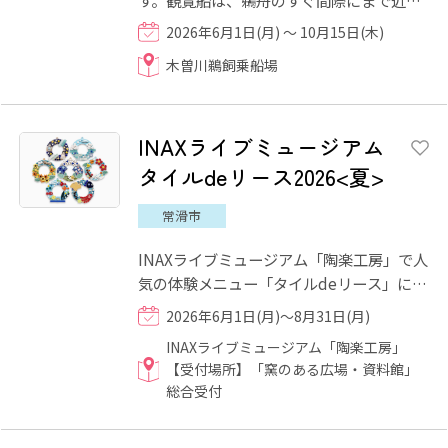
きます。時にはかがり火の熱気が頬で感じ
2026年6月1日(月) ～ 10月15日(木)
られるほど。鵜も水しぶき...
木曽川鵜飼乗船場
INAXライブミュージアム
タイルdeリース2026<夏>
常滑市
INAXライブミュージアム「陶楽工房」で人
気の体験メニュー「タイルdeリース」に、
夏のデザインがスタート！ 紫陽花やひまわ
2026年6月1日(月)～8月31日(月)
り畑、七夕といった季...
INAXライブミュージアム「陶楽工房」
【受付場所】「窯のある広場・資料館」
総合受付