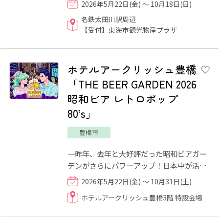
2026年5月22日(金) ～ 10月18日(日)
日常的な体験をお楽しみ...
名鉄太田川駅周辺
【受付】東海市観光物産プラザ
ホテルアークリッシュ豊橋
「THE BEER GARDEN 2026
昭和ビア レトロポップ
80’s」
豊橋市
一昨年、去年と大好評だった昭和ビアガー
デンがさらにパワーアップ！日本中が活気
づいていた1980年代。あの頃にタイムスリ
2026年5月22日(金) ～ 10月31日(土)
ップ！？ そんな気分を...
ホテルアークリッシュ豊橋3階 特設会場