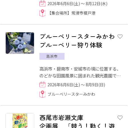
のタコ釣りが楽しめるのは、漁協主催なら
2026年6月6日(土) ～ 8月12日(水)
ではの貴重な体験。 ...
【集合場所】常滑市榎戸港
ブルーベリースターみかわ
ブルーベリー狩り体験
高浜市
高浜市・碧南市・安城市の境に位置する、
のどかな田園風景に囲まれた観光農園で
す。園内では約80品種・1,000本のブルー
2026年6月6日(土) ～ 8月9日(日)
ベリーを栽培しており、時期...
ブルーベリースターみかわ
西尾市岩瀬文庫
企画展 「競う！動く！遊