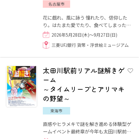
名古屋市
花に戯れ、風に詠う 憧れたり、信仰した
り。はたまた愛でたり、食べてしまった
り。 古くから、私たちにとって身近な小さ
2026年5月28日(木)～9月27日(日)
な命である「鳥」。天空...
三菱UFJ銀行 貨幣・浮世絵ミュージアム
太田川駅前リアル謎解きゲ
ーム
～タイムリープとアリマキ
の野望～
東海市
直感やヒラメキで謎を解き進める体験型ゲ
ームイベント最終章が今年も太田川駅前に
て行われます。謎が解けた時の快感や、非