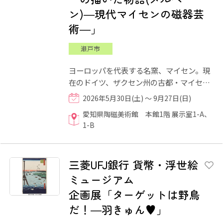
ン)―現代マイセンの磁器芸
術―」
瀬戸市
ヨーロッパを代表する名窯、マイセン。現
在のドイツ、ザクセン州の古都・マイセン
で18世紀に王立の磁器製作所として創業し
2026年5月30日(土) ～ 9月27日(日)
ました。ヨーロッパ初の...
愛知県陶磁美術館 本館1階 展示室1-A、
1-B
三菱UFJ銀行 貨幣・浮世絵
ミュージアム
企画展「ターゲットは野鳥
だ！―羽きゅん♥」