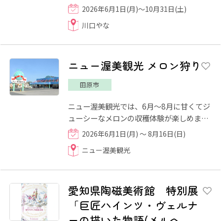
下さい。こだわりの岩塩を使用した鮎の塩
2026年6月1日(月)～10月31日(土)
焼きやフライなども食べ...
川口やな
ニュー渥美観光 メロン狩り
田原市
ニュー渥美観光では、6月～8月に甘くてジ
ューシーなメロンの収穫体験が楽しめます
♪ 収穫体験以外にも、冷暖房完備の快適な
2026年6月1日(月) ～ 8月16日(日)
屋内で食べ放題を楽しめ...
ニュー渥美観光
愛知県陶磁美術館 特別展
「巨匠ハインツ・ヴェルナ
ーの描いた物語(メルヘ