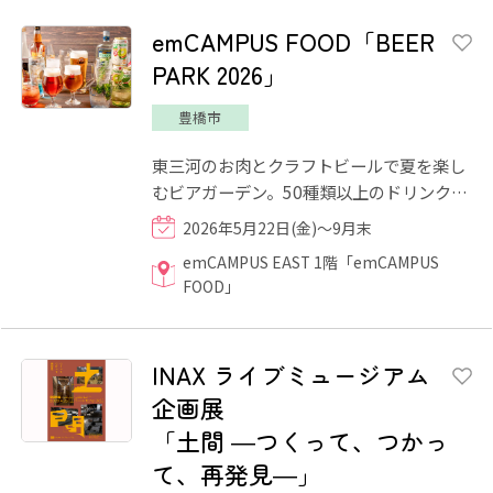
emCAMPUS FOOD「BEER
PARK 2026」
豊橋市
東三河のお肉とクラフトビールで夏を楽し
むビアガーデン。50種類以上のドリンクが
90分飲み放題！ 料理は地元野菜の前菜ブッ
2026年5月22日(金)～9月末
フェと時期によって変...
emCAMPUS EAST 1階「emCAMPUS
FOOD」
INAX ライブミュージアム
企画展
「土間 ―つくって、つかっ
て、再発見―」