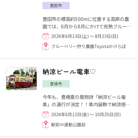
豊田市
豊田市の標高約500mに位置する高原の農
園では、6月から8月にかけて完熟ブルーベ
リーの収穫体験を楽しめます。農園内に
2026年6月13日(土) ～ 8月23日(日)
は、天然の川の水を引き込ん...
ブルーベリー狩り農園Toyotaかけらぼ
納涼ビール電車
豊橋市
今年も、豊橋夏の風物詩「納涼ビール電
車」の運行が決定！！車内装飾で納涼感を
演出し、路面電車に揺られながら飲むキン
2026年6月12日(金) ～ 10月25日(日)
キンに冷えた生ビールは最...
駅前⇔運動公園前