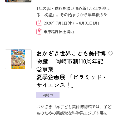
1年の罪・穢れを祓い清め新しい年を迎え
る「初詣」。その始まりから半年後の6月
末日には半年間の罪・穢れを祓い清める
2026年7月1日(水) ～ 8月31日(月)
「夏越大祓式(なごしのおおは...
市原稲荷神社 境内
おかざき世界こども美術博
物館 岡崎市制110周年記
念事業
夏季企画展 「ピラミッド・
サイエンス！」
岡崎市
おかざき世界子ども美術博物館では、子ど
ものための新感覚な科学系エジプト展を開