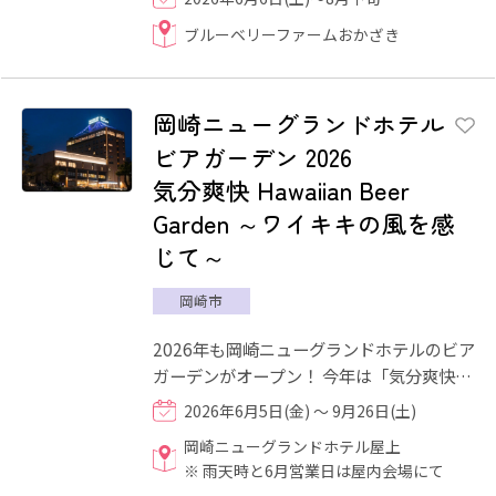
ので、いつ来ても10～20品種の...
ブルーベリーファームおかざき
岡崎ニューグランドホテル
ビアガーデン 2026
気分爽快 Hawaiian Beer
Garden ～ワイキキの風を感
じて～
岡崎市
2026年も岡崎ニューグランドホテルのビア
ガーデンがオープン！ 今年は「気分爽快
Hawaiian Beer Garden ～ワイキキの風を
2026年6月5日(金) ～ 9月26日(土)
感じて～」をテーマに、...
岡崎ニューグランドホテル屋上
※ 雨天時と6月営業日は屋内会場にて