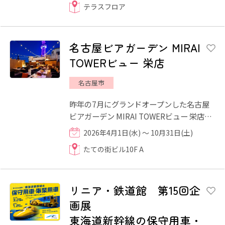
テラスフロア
名古屋ビアガーデン MIRAI
TOWERビュー 栄店
名古屋市
昨年の7月にグランドオープンした名古屋
ビアガーデン MIRAI TOWERビュー 栄店
は、名古屋市のランドマークとして知られ
2026年4月1日(水) ～ 10月31日(土)
るMIRAIタワーを一望できるル...
たての街ビル10F A
リニア・鉄道館 第15回企
画展
東海道新幹線の保守用車・