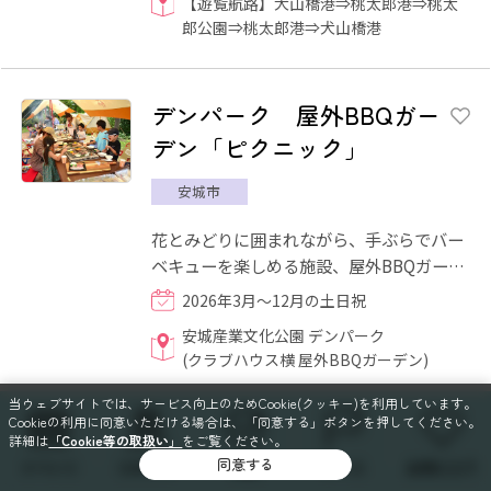
【遊覧航路】犬山橋港⇒桃太郎港⇒桃太
郎公園⇒桃太郎港⇒犬山橋港
デンパーク 屋外BBQガー
デン「ピクニック」
安城市
花とみどりに囲まれながら、手ぶらでバー
ベキューを楽しめる施設、屋外BBQガーデ
ン「ピクニック」！バーベキューに必要な
2026年3月～12月の土日祝
ものはすべて揃っており、...
安城産業文化公園 デンパーク
(クラブハウス横 屋外BBQガーデン)
当ウェブサイトでは、サービス向上のためCookie(クッキー)を利用しています。
Cookieの利用に同意いただける場合は、「同意する」ボタンを押してください。
ヤマザキマザック美術館
詳細は
「Cookie等の取扱い」
をご覧ください。
同意する
イベント
スポット
特集
コース
お気に入り
所蔵品展―春から秋へ―