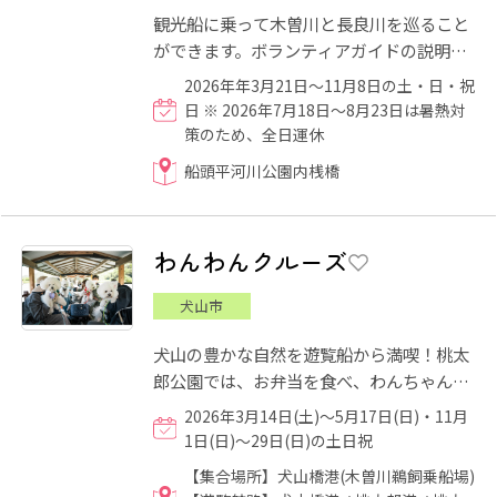
観光船に乗って木曽川と長良川を巡ること
ができます。ボランティアガイドの説明付
きなので、いろいろな発見があるかもしれ
2026年年3月21日～11月8日の土・日・祝
ません！！ 乗船希望の...
日 ※ 2026年7月18日～8月23日は暑熱対
策のため、全日運休
船頭平河川公園内桟橋
わんわんクルーズ
犬山市
犬山の豊かな自然を遊覧船から満喫！桃太
郎公園では、お弁当を食べ、わんちゃんと
自由に散策できます！帰りは犬山城を船か
2026年3月14日(土)～5月17日(日)・11月
ら殿様になった気分でお...
1日(日)～29日(日)の土日祝
【集合場所】犬山橋港(木曽川鵜飼乗船場)