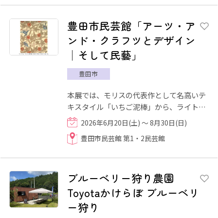
豊田市民芸館「アーツ・ア
ンド・クラフツとデザイン
│そして民藝」
豊田市
本展では、モリスの代表作として名高いテ
キスタイル「いちご泥棒」から、ライトが
デザインしたステンドグラスに至るまで、
2026年6月20日(土) ～ 8月30日(日)
壁紙、家具、工芸品、宝...
豊田市民芸館 第1・2民芸館
ブルーベリー狩り農園
Toyotaかけらぼ ブルーベリ
ー狩り