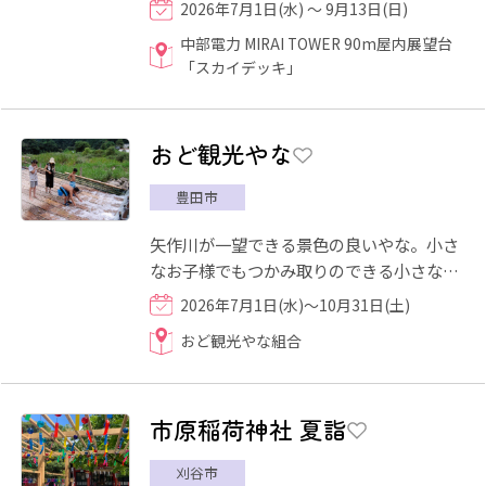
2026年7月1日(水) ～ 9月13日(日)
ャチ」とともに巡る映像の...
中部電力 MIRAI TOWER 90m屋内展望台
「スカイデッキ」
おど観光やな
豊田市
矢作川が一望できる景色の良いやな。小さ
なお子様でもつかみ取りのできる小さな池
があります。素晴らしい眺めと焼きたての
2026年7月1日(水)～10月31日(土)
鮎をご賞味あれ！また、...
おど観光やな組合
市原稲荷神社 夏詣
刈谷市