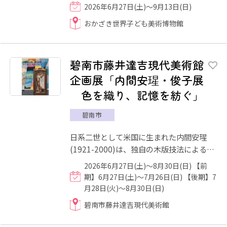
催します。 エジプト考古学者である吉村作
2026年6月27日(土)～9月13日(日)
治先生監修のもと、神...
おかざき世界子ども美術博物館
碧南市藤井達吉現代美術館
企画展「内間安瑆・俊子展
色を織り、記憶を紡ぐ」
碧南市
日系二世として米国に生まれた内間安瑆
(1921-2000)は、独自の木版技法による
「Forest Byobu」シリーズにより評価を
2026年6月27日(土)～8月30日(日) 【前
高め、1982年に病に倒れるまで旺...
期】6月27日(土)～7月26日(日) 【後期】7
月28日(火)～8月30日(日)
碧南市藤井達吉現代美術館