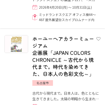
プロムナード』。都会のど真ん中で手ぶら
2026年4月20日(月) ～ 10月31日(土)
で本格的なバーベキューを...
ミッドランドスクエア オフィス棟44〜
46F 屋外展望台スカイプロムナード内
ホーユーヘアカラーミュー
ジアム
企画展「JAPAN COLORS
CHRONICLE ～古代から現
代まで。時代を染めてき
た、日本人の色彩文化～」
名古屋市
古代から現代まで。日本人は、色とともに
生きてきました。太陽の明暗から生まれた
色。 自然を映し、身分を語り、制限の中で