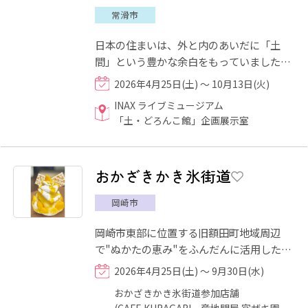
常滑市
日本の住まいは、外と内のあいだに「土
間」という豊かな余白をもっていました。
屋内でありながら、土足でいられるこの空
2026年4月25日(土) ～ 10月13日(火)
間では、人が集い、煙が立...
INAX ライブミュージアム
「土・どろんこ館」企画展示室
おかざきかき氷街道
岡崎市
岡崎市東部に位置する旧額田町地域周辺
で"ぬかたの恵み"をふんだんに活用したか
き氷を食べることができます♪また、「輪
2026年4月25日(土) ～ 9月30日(水)
氷」スタンプラリーを開催！...
おかざきかき氷街道参加店舗