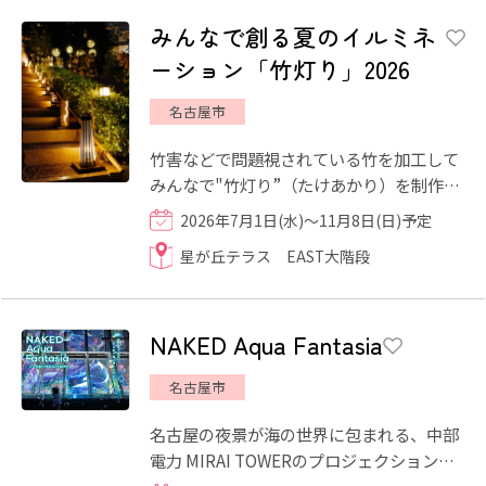
みんなで創る夏のイルミネ
ーション「竹灯り」2026
名古屋市
竹害などで問題視されている竹を加工して
みんなで"竹灯り”（たけあかり）を制作し
ました。 ワークショップにご参加のお子さ
2026年7月1日(水)～11月8日(日)予定
まがたに作っていただ...
星が丘テラス EAST大階段
NAKED Aqua Fantasia
名古屋市
名古屋の夜景が海の世界に包まれる、中部
電力 MIRAI TOWERのプロジェクションマ
ッピングです。名古屋と縁のある存在「シ