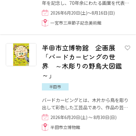
年を記念し、70年余にわたる画業を代表作
でたどる回顧展を開催します。三岸節子は
2026年6月20日(土)～8月16日(日)
夫で画家の三岸好太郎の影...
一宮市三岸節子記念美術館
半田市立博物館 企画展
「バードカービングの世
界 ～木彫りの野鳥大図鑑
～」
半田市
バードカービングとは、木片から鳥を彫り
出して彩色した工芸品であり、作品の芸術
性はもとより、鳥類の分類や生態を知るう
2026年6月20日(土) ～ 8月30日(日)
えでの資料としても役立...
半田市立博物館