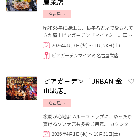
屋栄店
名古屋市
昭和38年に誕生し、長年名古屋で愛されて
きた屋上ビアガーデン「マイアミ」。現在
は名古屋三越栄店の屋上に場所を移し、伝
2026年4月7日(火) ～ 11月28日(土)
統を受け継ぎながら進化...
ビアガーデンマイアミ 名古屋栄店
ビアガーデン「URBAN 金
山駅店」
名古屋市
夜風が心地よいルーフトップに、ゆったり
寛げるソファ席も多数ご用意。 カウンター
席など豊富な席種があり、抜群の開放で景
2026年4月1日(水) ～ 10月31日(土)
色も楽しむ“空の上のリ...