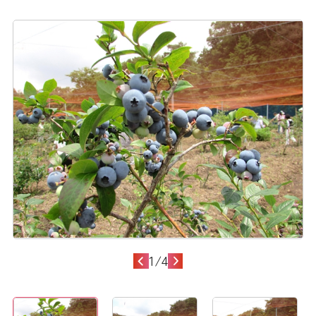
1
/
4