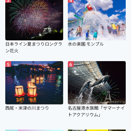
3
4
日本ライン夏まつりロングラ
水の楽園 モンプル
ン花火
5
6
西尾・米津の川まつり
名古屋港水族館「サマーナイ
トアクアリウム」