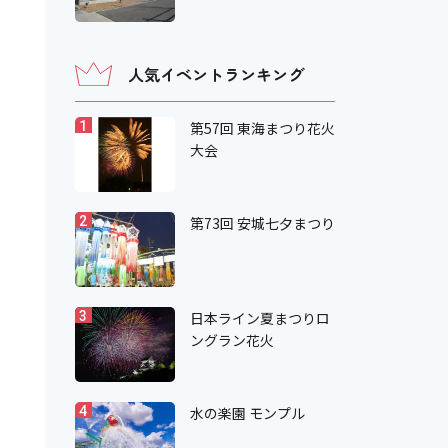
人気イベントランキング
第57回 東海まつり花火
1
大会
第73回 安城七夕まつり
2
日本ライン夏まつりロ
3
ングラン花火
水の楽園 モンプル
4