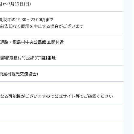
月)～7月12日(日)
中の19:30～22:00頃まで
事前告知なく展示を中止する場合がございます
側通路・飛島村中央公民館 玄関付近
6 海部郡飛島村竹之郷3丁目1番地
62(飛島村観光交流協会)
になる可能性がございますので公式サイト等でご確認ください