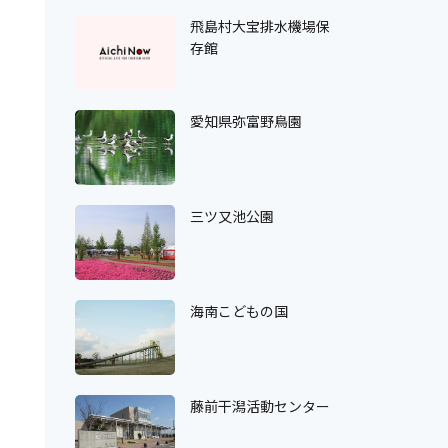
飛島村大宝排水機場保
存館
愛知県弥富野鳥園
三ツ又池公園
海南こどもの国
藤前干潟活動センター