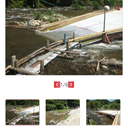
1
/
6