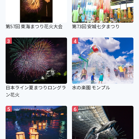
第57回 東海まつり花火大会
第73回 安城七夕まつり
3
4
日本ライン夏まつりロングラ
水の楽園 モンプル
ン花火
5
6