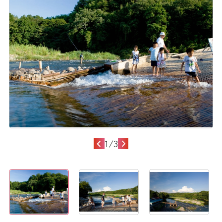
1
/
3