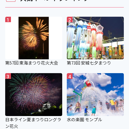
1
2
第57回 東海まつり花火大会
第73回 安城七夕まつり
3
4
日本ライン夏まつりロングラ
水の楽園 モンプル
ン花火