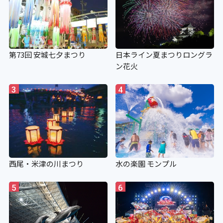
第73回 安城七夕まつり
日本ライン夏まつりロングラ
ン花火
3
4
西尾・米津の川まつり
水の楽園 モンプル
5
6