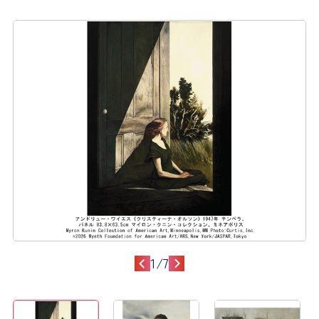
1
/
7