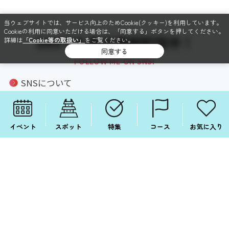
当ウェブサイトでは、サービス向上のためCookie(クッキー)を利用しています。
Cookieの利用に同意いただける場合は、「同意する」ボタンを押してください。
SNSでも毎日情報配信中！
詳細は
「Cookie等の取扱い」
をご覧ください。
同意する
FOLLOW ME ON SNS!
SNSについて
Facebook
Instagram
イベント
スポット
特集
コース
お気に入り
X
LINE
Copyright © Aichi Prefecture.