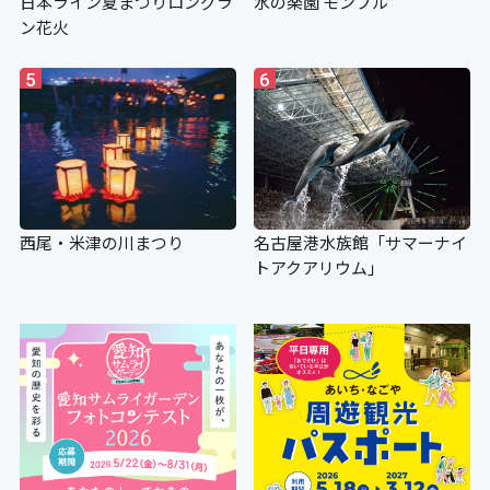
日本ライン夏まつりロングラ
水の楽園 モンプル
ン花火
5
6
西尾・米津の川まつり
名古屋港水族館「サマーナイ
トアクアリウム」