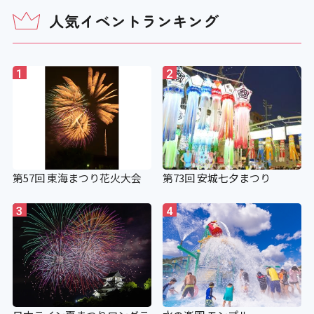
人気イベントランキング
1
2
第57回 東海まつり花火大会
第73回 安城七夕まつり
3
4