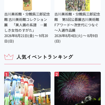
古川美術館・分館爲三郎記念
古川美術館・分館爲三郎記念
館 古川美術館コレクション
館 第5回公募展古川美術館
展 「美人画の系譜 ―麗
Fアワード～次世代につなぐ
しき女性のすがた」
～入選作品展
2026年8月21日(金) ～ 9月20
2026年8月4日(火) ～ 8月9日
日(日)
(日)
人気イベントランキング
1
2