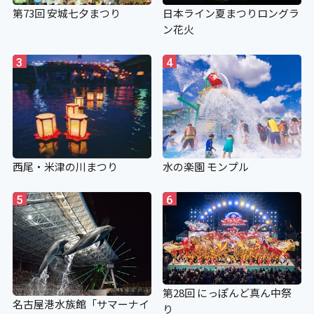
第73回 安城七夕まつり
日本ライン夏まつりロングラ
ン花火
3
4
西尾・米津の川まつり
水の楽園 モンプル
5
6
第28回 にっぽんど真ん中祭
名古屋港水族館「サマーナイ
り