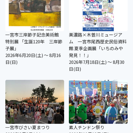
一宮市三岸節子記念美術館
美濃路×木曽川ミュージア
特別展 「生誕120年 三岸節
ム 一宮市尾西歴史民俗資料
子展」
館 夏季企画展「いちのみや
2026年6月20日(土) ～ 8月16
発見！！」
日(日)
2026年7月18日(土) ～ 8月30
日(日)
一宮市びさい夏まつり
素人チンドン祭り