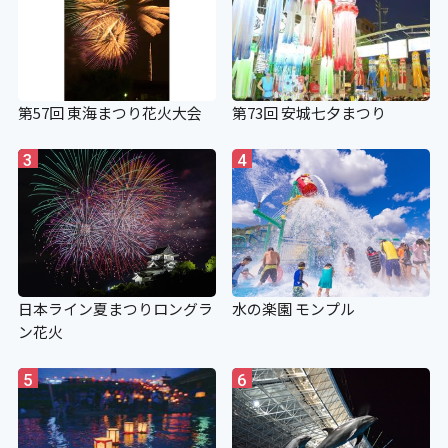
第57回 東海まつり花火大会
第73回 安城七夕まつり
3
4
日本ライン夏まつりロングラ
水の楽園 モンプル
ン花火
5
6