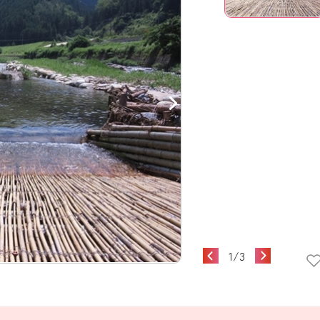
1
/
3