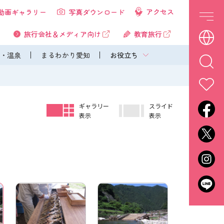
アクセス
動画ギャラリー
写真ダウンロード
旅行会社＆メディア向け
教育旅行
・温泉
まるわかり愛知
お役立ち
ギャラリー
スライド
表示
表示