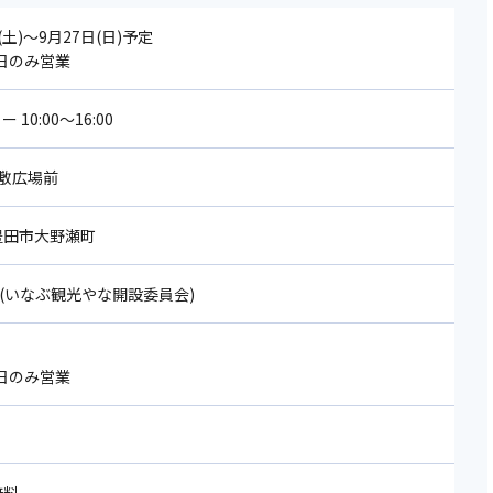
(土)～9月27日(日)予定
祝日のみ営業
10:00～16:00
敷広場前
 豊田市大野瀬町
2289(いなぶ観光やな開設委員会)
祝日のみ営業