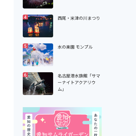
西尾・米津の川まつり
4
水の楽園 モンプル
5
名古屋港水族館「サマ
6
ーナイトアクアリウ
ム」