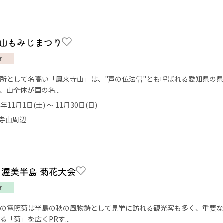
山もみじまつり
市
所として名高い「鳳来寺山」は、"声の仏法僧"とも呼ばれる愛知県の
、山全体が国の名...
5年11月1日(土) ～ 11月30日(日)
寺山周辺
回 渥美半島 菊花大会
市
の電照菊は半島の秋の風物詩として見学に訪れる観光客も多く、重要な
る「菊」を広くPRす...