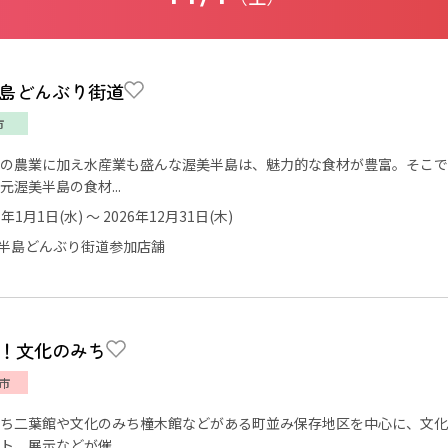
島どんぶり街道
市
の農業に加え水産業も盛んな渥美半島は、魅力的な食材が豊富。そこで
元渥美半島の食材...
5年1月1日(水) ～ 2026年12月31日(木)
半島どんぶり街道参加店舗
！文化のみち
市
ち二葉館や文化のみち橦木館などがある町並み保存地区を中心に、文化
ト、展示などが催...