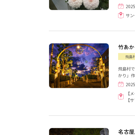
202
サン
竹あかり「
飛島
飛島村で
かり」作
202
【メ
【サ
名古屋