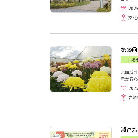
202
文化
第39
日進
岩崎城址
示が行わ
202
岩崎
瀬戸お