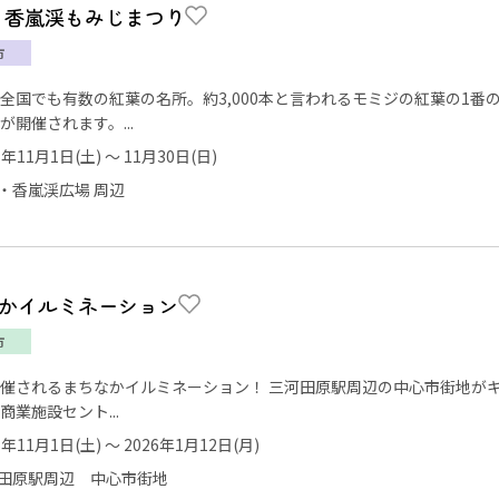
回 香嵐渓もみじまつり
市
全国でも有数の紅葉の名所。約3,000本と言われるモミジの紅葉の1番
が開催されます。...
5年11月1日(土) ～ 11月30日(日)
・香嵐渓広場 周辺
かイルミネーション
市
催されるまちなかイルミネーション！ 三河田原駅周辺の中心市街地が
商業施設セント...
5年11月1日(土) ～ 2026年1月12日(月)
田原駅周辺 中心市街地