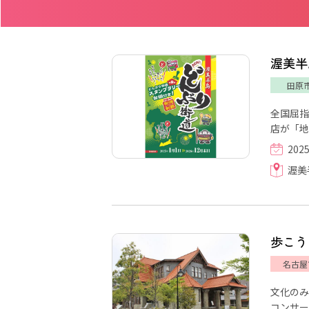
渥美半
田原
全国屈指
店が「地
202
渥美
歩こう
名古屋
文化のみ
コンサー