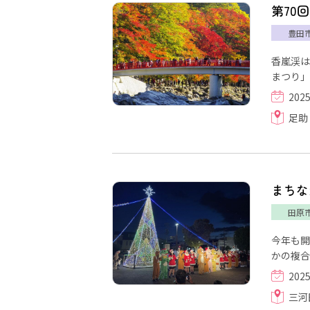
第70
豊田
香嵐渓は
まつり」
202
足助
まちな
田原
今年も開
かの複合
202
三河