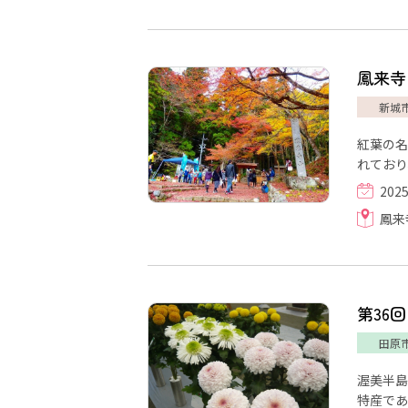
鳳来寺
新城
紅葉の名
れており
202
鳳来
第36
田原
渥美半島
特産であ