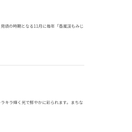
の見頃の時期となる11月に毎年「香嵐渓もみじ
キラキラ輝く光で鮮やかに彩られます。まちな