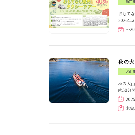
瀬戸
おもてな
2026年3
～20
秋の犬
犬山
秋の犬山
約50分間
202
木曽