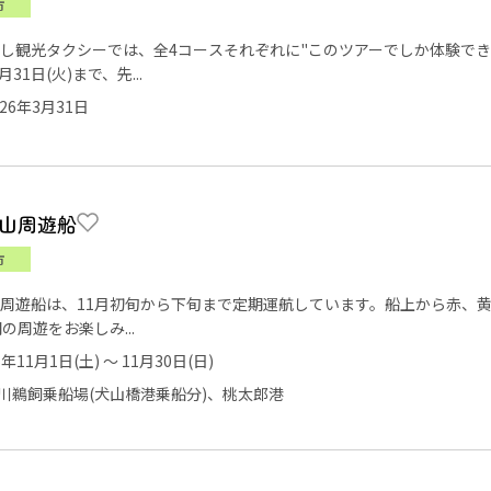
市
し観光タクシーでは、全4コースそれぞれに"このツアーでしか体験でき
月31日(火)まで、先...
26年3月31日
山周遊船
市
周遊船は、11月初旬から下旬まで定期運航しています。船上から赤、
の周遊をお楽しみ...
5年11月1日(土) ～ 11月30日(日)
川鵜飼乗船場(犬山橋港乗船分)、桃太郎港