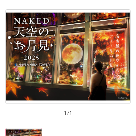
1
/
1