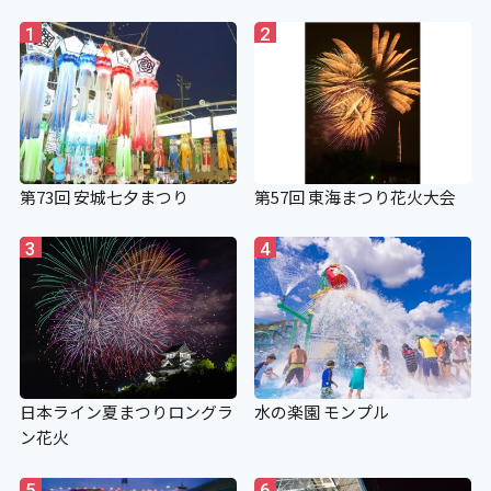
1
2
第73回 安城七夕まつり
第57回 東海まつり花火大会
3
4
日本ライン夏まつりロングラ
水の楽園 モンプル
ン花火
5
6