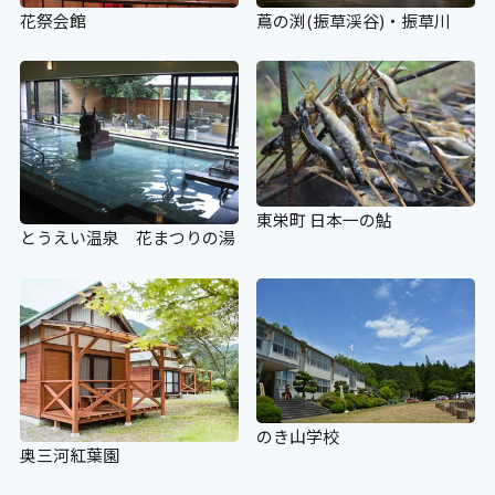
花祭会館
蔦の渕(振草渓谷)・振草川
東栄町 日本一の鮎
とうえい温泉 花まつりの湯
のき山学校
奥三河紅葉園