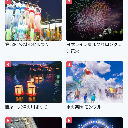
1
2
第73回 安城七夕まつり
日本ライン夏まつりロングラ
ン花火
3
4
西尾・米津の川まつり
水の楽園 モンプル
5
6