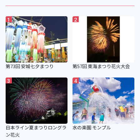
1
2
第73回 安城七夕まつり
第57回 東海まつり花火大会
3
4
日本ライン夏まつりロングラ
水の楽園 モンプル
ン花火