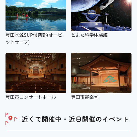
豊田水源SUP倶楽部(オービ
とよた科学体験館
ットサーフ)
豊田市コンサートホール
豊田市能楽堂
近くで開催中・近日開催の
イベント