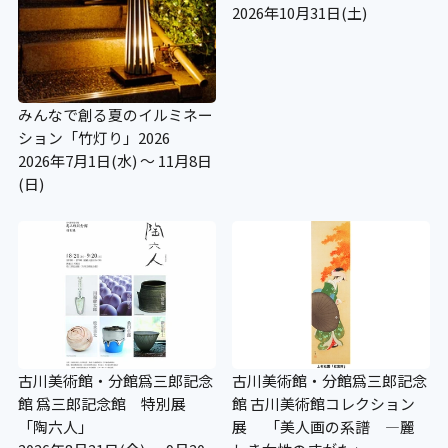
2026年10月31日(土)
みんなで創る夏のイルミネー
ション「竹灯り」2026
2026年7月1日(水) ～ 11月8日
(日)
古川美術館・分館爲三郎記念
古川美術館・分館爲三郎記念
館 爲三郎記念館 特別展
館 古川美術館コレクション
「陶六人」
展 「美人画の系譜 ―麗