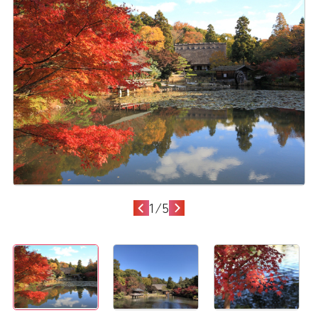
1
/
5