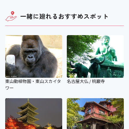
一緒に廻れる
おすすめスポット
東山動植物園・東山スカイタ
名古屋大仏 / 桃巌寺
ワー