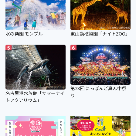
水の楽園 モンプル
東山動植物園「ナイトZOO」
5
6
第28回 にっぽんど真ん中祭
名古屋港水族館「サマーナイ
り
トアクアリウム」