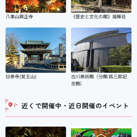
八事山興正寺
《歴史と文化の館》揚輝荘
日泰寺(覚王山)
古川美術館（分館 爲三郎記
念館）
近くで開催中・近日開催の
イベント