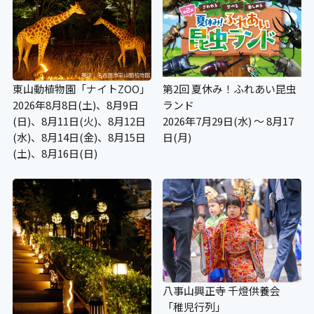
東山動植物園「ナイトZOO」
第2回 夏休み！ふれあい昆虫
2026年8月8日(土)、8月9日
ランド
(日)、8月11日(火)、8月12日
2026年7月29日(水) ～ 8月17
(水)、8月14日(金)、8月15日
日(月)
(土)、8月16日(日)
八事山興正寺 千燈供養会
「稚児行列」