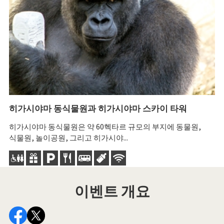
히가시야마 동식물원과 히가시야마 스카이 타워
나
히가시야마 동식물원은 약 60헥타르 규모의 부지에 동물원,
나
식물원, 놀이공원, 그리고 히가시야...
(
이벤트 개요