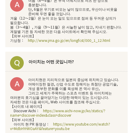
여름（6～8월）은 무척 더워지므로 셔츠 한 장으로
충분합니다.
단, 6월은 우기로 비오는 날이 많으므로, 우산이나 비옷을
준비해 두면 좋을 것입니다.
겨울（12～2월）은 눈이 오는 일도 있으므로 점퍼 등 두꺼운 상의가
필요합니다.
봄（3～4월）, 가을（9～11월）은 서늘한 날이 많고, 지내기 편합니다.
계절별 기온 등 자세한 것은 다음 사이트에서 확인해 주십시오.
【외부 사이트】
기상청：
http://www.jma.go.jp/en/longfcst/000_1_12.html
아이치는 어떤 곳입니까?
아이치현은 지리적으로 일본의 중심에 위치하고 있습니다.
어메이징한 절경, 산업 수도로 칭해지는 최첨단 공업기술,
개성 풍부한 문화를 이를 육성해 온 역사 유산,
그리고 세계가 주목하는 스포츠 이벤트 등 아이치에는
여러분의 호기심을 끌어당기는 다양한 매력이 있는 도시입니다.
자세한 것은 다음 페이지, Web 사이트를 참조해 주십시오.
【사이트 내 페이지】
Discover Aichi：
https://www.aichi-now.jp/ko/statics/?
name=discover-index&class=discover
【외부 사이트】
아이치 현 PR 동영상：
https://www.youtube.com/watch?
v=MdbHYrWOaAY&feature=youtu.be