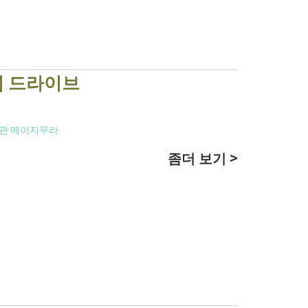
험 드라이브
관 메이지무라
좀더 보기 >