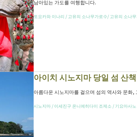
남아있는 가도를 여행합니다.
토요카와 이나리
/
고유의 소나무가로수/ 고유의 소나
아이치 시노지마 당일 섬 산
아름다운 시노지마를 걸으며 섬의 역사와 문화,
시노지마
/
이세진구 온니에히다이 조제소
/
기요마사노