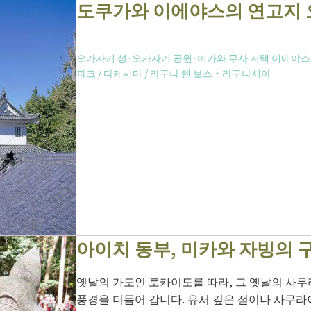
도쿠가와 이에야스의 연고지 
오카자키 성·오카자키 공원·미카와 무사 저택 이에야
파크
/
다케시마
/
라구나 텐 보스・라구나시아
아이치 동부, 미카와 자빙의 
옛날의 가도인 토카이도를 따라, 그 옛날의 사
풍경을 더듬어 갑니다. 유서 깊은 절이나 사무라