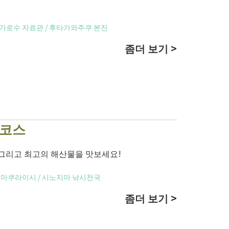
무가로수 자료관
/
후타가와주쿠 본진
좀더 보기 >
책코스
 그리고 최고의 해산물을 맛보세요!
 마쿠라이시
/
시노지마 낚시천국
좀더 보기 >