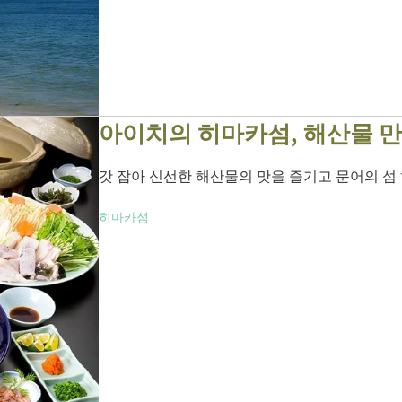
아이치의 히마카섬, 해산물 만
갓 잡아 신선한 해산물의 맛을 즐기고 문어의 섬
히마카섬