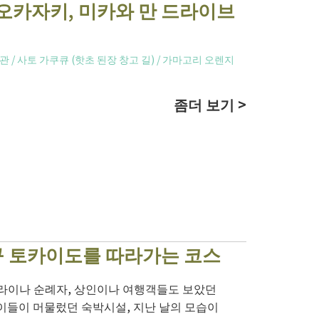
오카자키, 미카와 만 드라이브
스관
/
사토 가쿠큐 (핫초 된장 창고 길)
/
가마고리 오렌지
좀더 보기 >
구 토카이도를 따라가는 코스
무라이나 순례자, 상인이나 여행객들도 보았던
이들이 머물렀던 숙박시설, 지난 날의 모습이