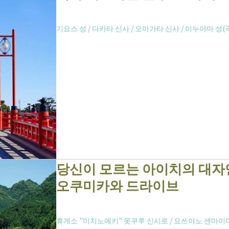
기요스 성
/
다카타 신사
/
오아가타 신사
/
이누야마 성(
당신이 모르는 아이치의 대자
오쿠미카와 드라이브
휴게소 "미치노에키" 못쿠루 신시로
/
요쓰야노 센마이