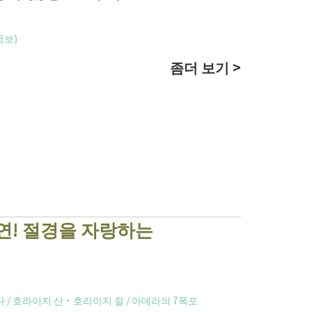
국보)
좀더 보기 >
연! 절경을 자랑하는
다
/
호라이지 산・호라이지 절
/
아데라의 7폭포