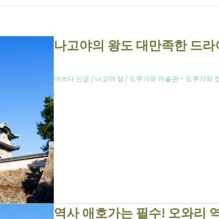
나고야의 왕도 대만족한 드라
아쓰다 신궁
/
나고야 성
/
도쿠가와 미술관・도쿠가와 
역사 애호가는 필수! 오와리 