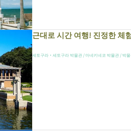
근대로 시간 여행! 진정한 체
세토구라・세토구라 박물관
/
마네키네코 박물관
/
박물