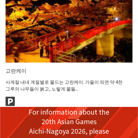
고
고란케이
일
고
사계절 내내 계절별로 물드는 고란케이. 가을이 되면 약 4천
그루의 나무들이 붉고, 노랗게 물들...
For information about the
20th Asian Games
Aichi-Nagoya 2026,
please