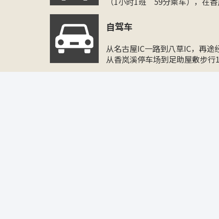
（1小时1班 59分乘车），在
自驾车
从名古屋IC一路到八草IC，再途
从香岚溪停车场到足助屋敷步行1