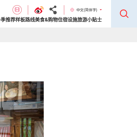
中文(简体字)
各季推荐样板路线
美食&购物
住宿设施
旅游小贴士