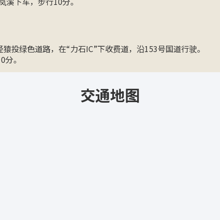
香岚溪下车，步行10分。
经猿投绿色道路，在“力石IC”下收费道，沿153号国道行驶。
0分。
交通地图