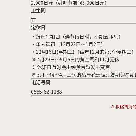
2,000日元（红叶节期间3,000日元）
卫生间
有
定休日
・每周星期四（遇节假日时，星期五休息）
・年末年初（12月23日～1月2日）
・12月16日(星期三)（往年12月的第3个星期三
※ 4月29日～5月5日的黄金周和11月无休
※ 休馆日有时会未经预告就发生变更
※ 3月下旬～4月上旬的猪牙花最佳观赏期的星
电话号码
0565-62-1188
※ 根据网页