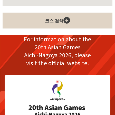
코스 검색
For information about the
20th Asian Games
Aichi-Nagoya 2026,
please
visit the official website.