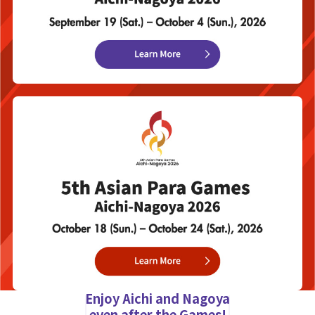
Enjoy Aichi and Nagoya
even after the Games!