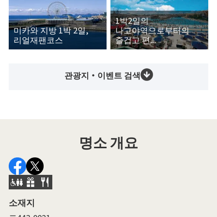
1박2일의
미카와 지방 1박 2일,
나고야역으로부터의
리얼재팬코스
즐겁고 편...
관광지・이벤트 검색
명소 개요
소재지