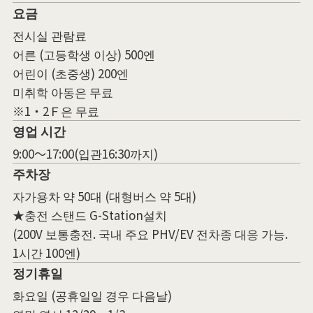
요금
전시실 관람료
어른 (고등학생 이상) 500엔
어린이 (초중생) 200엔
미취학 아동은 무료
※1・2Ｆ은 무료
영업 시간
9:00〜17:00(입관16:30까지)
주차장
자가용차 약 50대 (대형버스 약 5대)
★충전 스탠드 G-Station설치
(200V 보통충전. 국내 주요 PHV/EV 전차종 대응 가능.
1시간 100엔)
정기휴일
화요일 (공휴일일 경우 다음날)