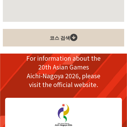
코스 검색
For information about the
20th Asian Games
Aichi-Nagoya 2026,
please
visit the official website.