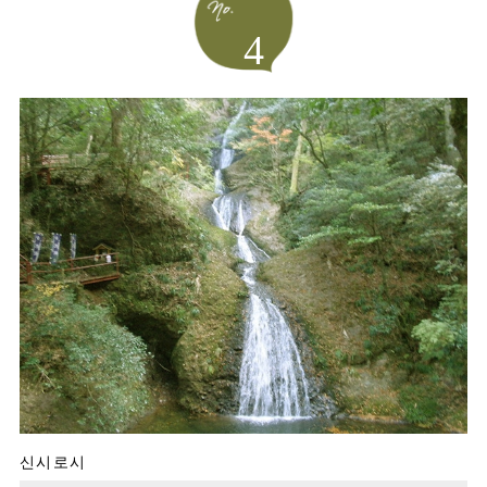
4
신시로시