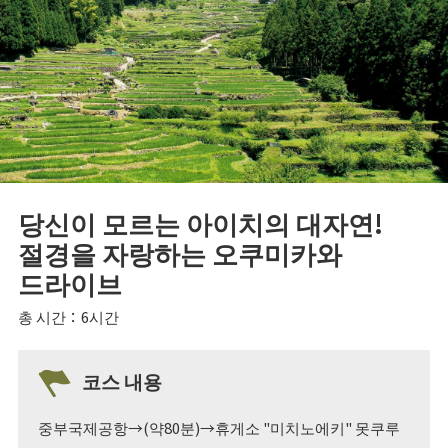
당신이 모르는 아이치의 대자연!
절경을 자랑하는 오쿠미카와
드라이브
총 시간：6시간
코스 내용
중부국제공항→(약80분)→휴게소 "미치노에키" 못쿠루