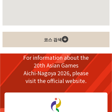
코스 검색
For information about the
20th Asian Games
Aichi-Nagoya 2026,
please
visit the official website.