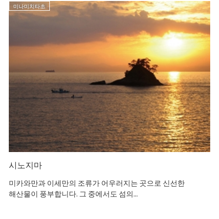
미나미치타초
시노지마
히
미카와만과 이세만의 조류가 어우러지는 곳으로 신선한
모
해산물이 풍부합니다. 그 중에서도 섬의...
가