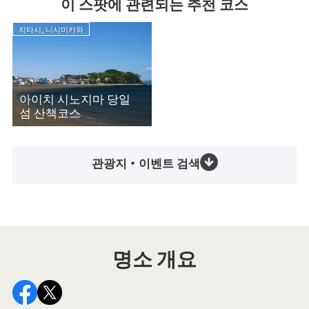
이 스팟에 관련되는 추천 코스
지타시, 니시미카와
아이치 시노지마 당일
섬 산책코스
관광지・이벤트 검색
명소 개요