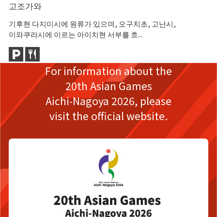
고조가와
다
기후현 다지미시에 원류가 있으며, 오구치초, 고난시,
고
이와쿠라시에 이르는 아이치현 서부를 흐...
근
For information about the
20th Asian Games
Aichi-Nagoya 2026,
please
visit the official website.