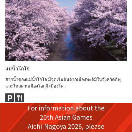
แม่น้ำโกโจ
ศ
สายน้ำของแม่น้ำโกโจ มีจุดเริ่มต้นจากเมืองทะจิมิในจังหวัดกิฟุ
เทศ
และไหลผ่านเมืองโอกุจิ เมืองโค...
เท
For information about the
20th Asian Games
Aichi-Nagoya 2026,
please