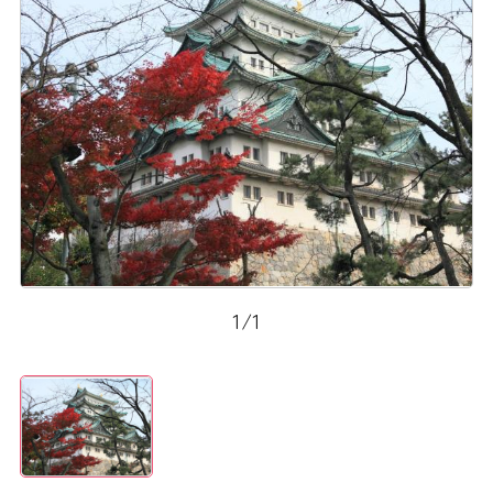
1
/
1