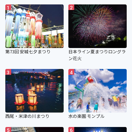
1
2
第73回 安城七夕まつり
日本ライン夏まつりロングラ
ン花火
3
4
西尾・米津の川まつり
水の楽園 モンプル
5
6