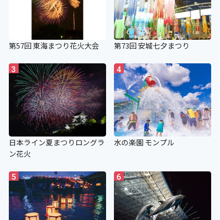
第57回 東海まつり花火大会
第73回 安城七夕まつり
3
4
日本ライン夏まつりロングラ
水の楽園 モンプル
ン花火
5
6