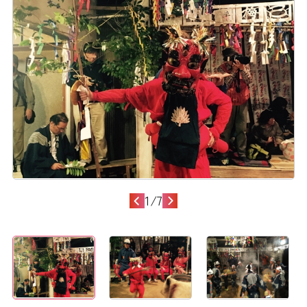
1
/
7