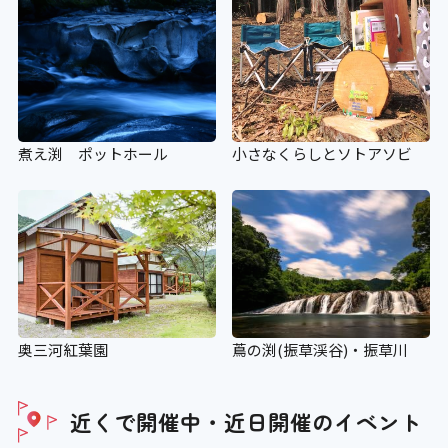
煮え渕 ポットホール
小さなくらしとソトアソビ
奥三河紅葉園
蔦の渕(振草渓谷)・振草川
近くで開催中・近日開催の
イベント