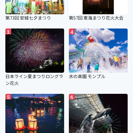
第73回 安城七夕まつり
第57回 東海まつり花火大会
3
4
日本ライン夏まつりロングラ
水の楽園 モンプル
ン花火
5
6