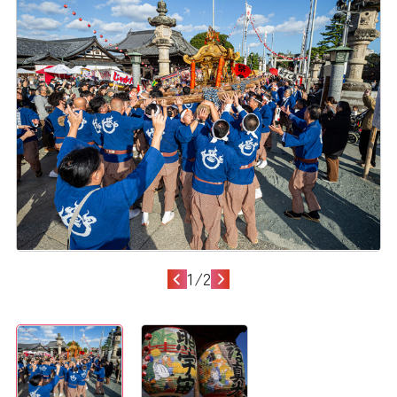
1
/
2