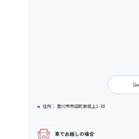
階段・段差
階段の手すり
エレベーター
行先階等の表示
エレベーター音声案内
Go
エスカレーター
住所： 豊川市市田町東堤上1-30
スロープ
車でお越しの場合