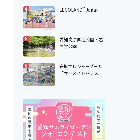
®
LEGOLAND
Japan
4
愛知高原国定公園・岩
5
屋堂公園
安城市レジャープール
6
「マーメイドパレス」