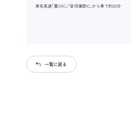
設備
東名高速｢豊川IC｣｢音羽蒲郡IC｣から車で約20分
車いすの貸し出し
ベビーカーの貸し出し
一覧に戻る
老眼鏡の貸し出し
授乳コーナー
補助犬の入場可
補助犬用のトイレ
施設の点字案内