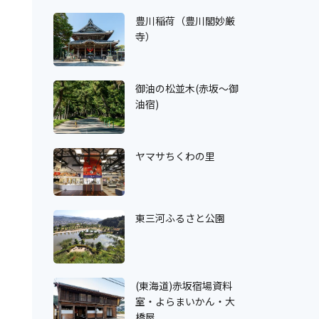
豊川稲荷（豊川閣妙厳
寺）
御油の松並木(赤坂～御
油宿)
ヤマサちくわの里
東三河ふるさと公園
(東海道)赤坂宿場資料
室・よらまいかん・大
橋屋