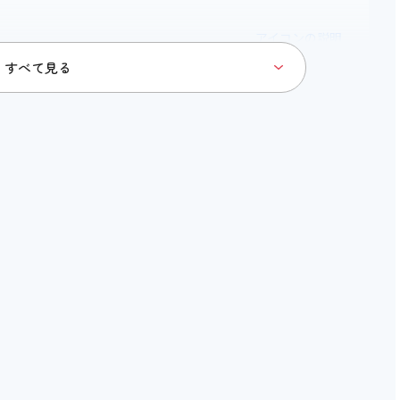
アイコンの説明
〇
〇 100cm
〇
〇
〇