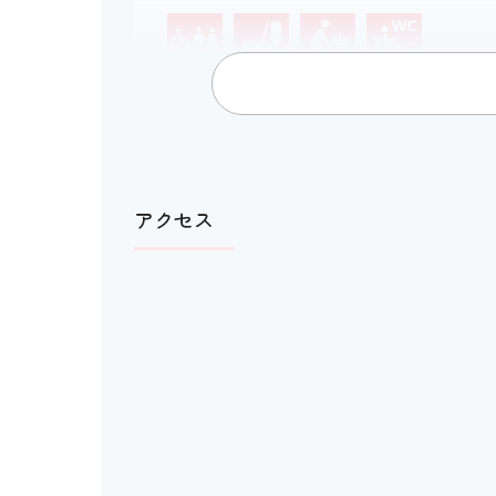
多目的トイレ
多目的トイレの間口
アクセス
洋式トイレ
おむつ替え台
電動車いすの利用
館内移動について