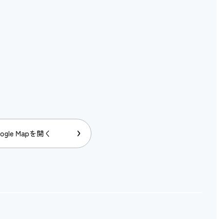
アイコンの説明
〇
〇
〇 80cm
〇
×
ogle Mapを開く
×
〇 250cm