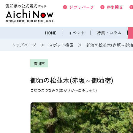
ジブリパーク
歴史観光
HOME
イベント
特集・コラム
トップページ
スポット検索
御油の松並木(赤坂～御油
豊川市
御油の松並木(赤坂～御油宿)
ごゆのまつなみき(あかさか〜ごゆしゅく)