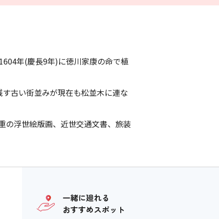
り
604年(慶長9年)に徳川家康の命で植
残す古い街並みが現在も松並木に連な
重の浮世絵版画、近世交通文書、旅装
一緒に廻れる
おすすめスポット