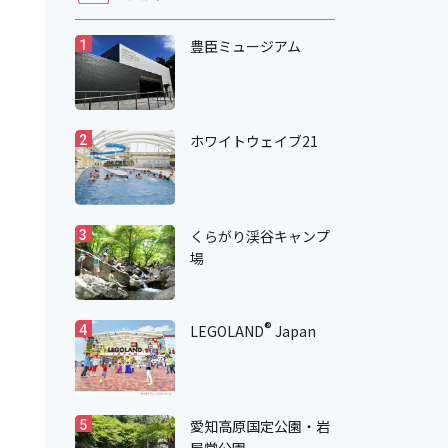
豊臣ミュージアム
1
ホワイトウェイブ21
2
くらがり渓谷キャンプ
3
場
®
LEGOLAND
Japan
4
愛知高原国定公園・岩
5