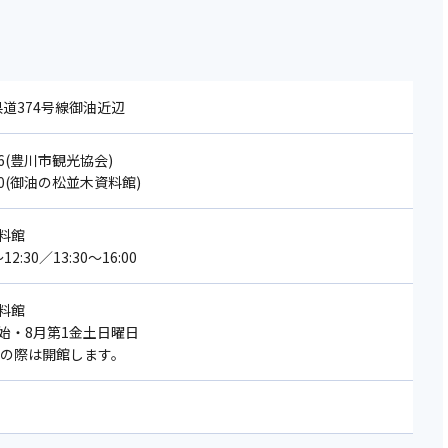
 県道374号線御油近辺
206(豊川市観光協会)
120(御油の松並木資料館)
料館
2:30／13:30～16:00
料館
始・8月第1金土日曜日
日の際は開館します。