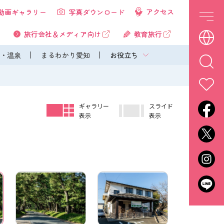
アクセス
動画ギャラリー
写真ダウンロード
旅行会社＆メディア向け
教育旅行
・温泉
まるわかり愛知
お役立ち
ギャラリー
スライド
表示
表示